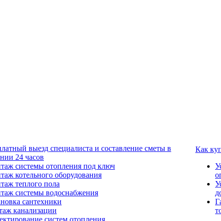
платный выезд специалиста и составление сметы в
Как ку
ении 24 часов
таж системы отопления под ключ
У
таж котельного оборудования
о
таж теплого пола
У
таж системы водоснабжения
д
ановка сантехники
Г
таж канализации
т
ектирование систем отопления