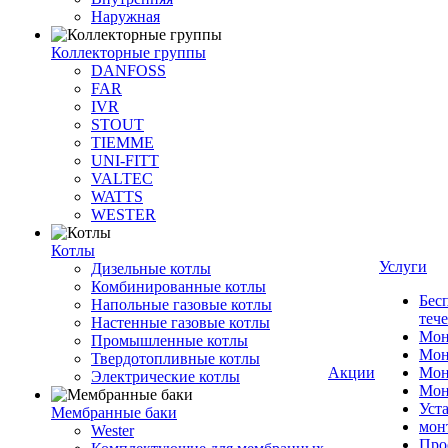
Наружная
Коллекторные группы
DANFOSS
FAR
IVR
STOUT
TIEMME
UNI-FITT
VALTEC
WATTS
WESTER
Котлы
Услуги
Дизельные котлы
Комбинированные котлы
Бес
Напольные газовые котлы
теч
Настенные газовые котлы
Мон
Промышленные котлы
Мон
Твердотопливные котлы
Акции
Мон
Электрические котлы
Мон
Уст
Мембранные баки
мон
Wester
Про