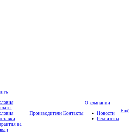
пить
словия
О компании
платы
Ещё
словия
Производители
Контакты
Новости
оставки
Реквизиты
арантия на
овар