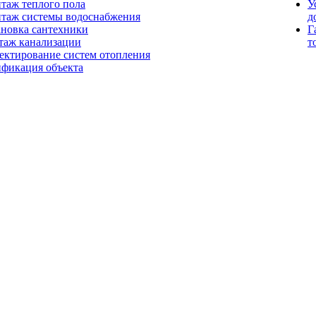
таж теплого пола
У
таж системы водоснабжения
д
ановка сантехники
Г
таж канализации
т
ектирование систем отопления
ификация объекта