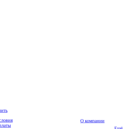
пить
словия
О компании
платы
Ещё