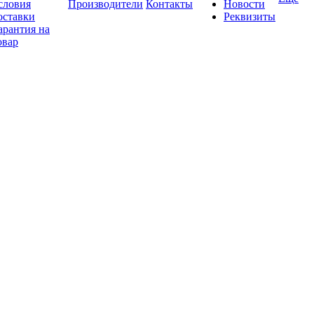
словия
Производители
Контакты
Новости
оставки
Реквизиты
арантия на
овар