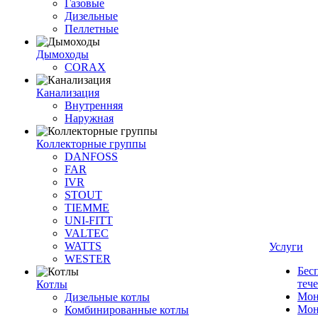
Газовые
Дизельные
Пеллетные
Дымоходы
CORAX
Канализация
Внутренняя
Наружная
Коллекторные группы
DANFOSS
FAR
IVR
STOUT
TIEMME
UNI-FITT
VALTEC
WATTS
Услуги
WESTER
Бес
теч
Котлы
Мон
Дизельные котлы
Мон
Комбинированные котлы