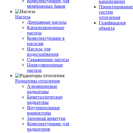
Комплектуюшие для
канализации
мембранных баков
Проектирование
систем
Насосы
отопления
Дренажные насосы
Газификация
Канализационные
объекта
насосы
Комплектующие к
насосам
Насосы для
водоснабжения
Скваженные насосы
Циркуляционные
насосы
Радиаторы отопления
Алюминиевые
радиаторы
Биметаллические
радиаторы
Внутрипольные
конвекторы
Запорная арматура
Комплектующие для
радиаторов