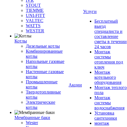
IVR
STOUT
TIEMME
Услуги
UNI-FITT
VALTEC
Бесплатный
WATTS
выезд
WESTER
специалиста и
составление
Котлы
сметы в течении
Дизельные котлы
24 часов
Комбинированные
Монтаж
котлы
системы
Напольные газовые
отопления под
котлы
ключ
Настенные газовые
Монтаж
котлы
котельного
Промышленные
оборудования
Акции
котлы
Монтаж теплого
Твердотопливные
пола
котлы
Монтаж
Электрические
системы
котлы
водоснабжения
Установка
Мембранные баки
сантехники
Wester
монтаж