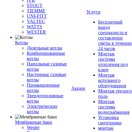
IVR
STOUT
TIEMME
Услуги
UNI-FITT
VALTEC
Бесплатный
WATTS
выезд
WESTER
специалиста и
составление
Котлы
сметы в течении
Дизельные котлы
24 часов
Комбинированные
Монтаж
котлы
системы
Напольные газовые
отопления под
котлы
ключ
Настенные газовые
Монтаж
котлы
котельного
Промышленные
оборудования
Акции
котлы
Монтаж теплого
Твердотопливные
пола
котлы
Монтаж
Электрические
системы
котлы
водоснабжения
Установка
Мембранные баки
сантехники
Wester
монтаж