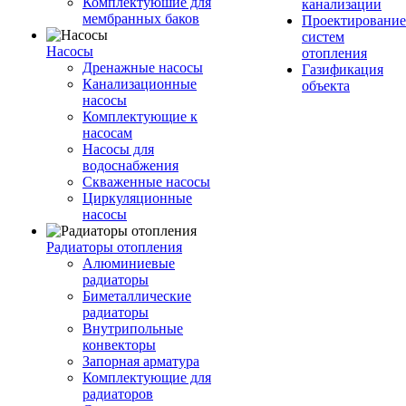
Комплектуюшие для
канализации
мембранных баков
Проектирование
систем
Насосы
отопления
Дренажные насосы
Газификация
Канализационные
объекта
насосы
Комплектующие к
насосам
Насосы для
водоснабжения
Скваженные насосы
Циркуляционные
насосы
Радиаторы отопления
Алюминиевые
радиаторы
Биметаллические
радиаторы
Внутрипольные
конвекторы
Запорная арматура
Комплектующие для
радиаторов