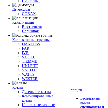
Пеллетные
Дымоходы
CORAX
Канализация
Внутренняя
Наружная
Коллекторные группы
DANFOSS
FAR
IVR
STOUT
TIEMME
UNI-FITT
VALTEC
WATTS
WESTER
Котлы
Услуги
Дизельные котлы
Комбинированные
Бесплатный
котлы
выезд
Напольные газовые
специалиста и