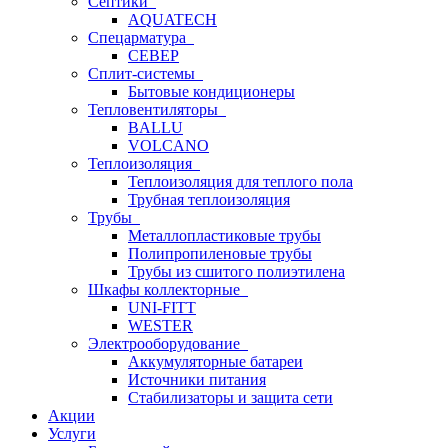
Септики
AQUATECH
Спецарматура
СЕВЕР
Сплит-системы
Бытовые кондиционеры
Тепловентиляторы
BALLU
VOLCANO
Теплоизоляция
Теплоизоляция для теплого пола
Трубная теплоизоляция
Трубы
Металлопластиковые трубы
Полипропиленовые трубы
Трубы из сшитого полиэтилена
Шкафы коллекторные
UNI-FITT
WESTER
Электрооборудование
Аккумуляторные батареи
Источники питания
Стабилизаторы и защита сети
Акции
Услуги