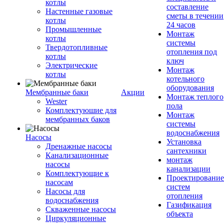
котлы
составление
Настенные газовые
сметы в течении
котлы
24 часов
Промышленные
Монтаж
котлы
системы
Твердотопливные
отопления под
котлы
ключ
Электрические
Монтаж
котлы
котельного
оборудования
Мембранные баки
Акции
Монтаж теплого
Wester
пола
Комплектуюшие для
Монтаж
мембранных баков
системы
водоснабжения
Насосы
Установка
Дренажные насосы
сантехники
Канализационные
монтаж
насосы
канализации
Комплектующие к
Проектирование
насосам
систем
Насосы для
отопления
водоснабжения
Газификация
Скваженные насосы
объекта
Циркуляционные