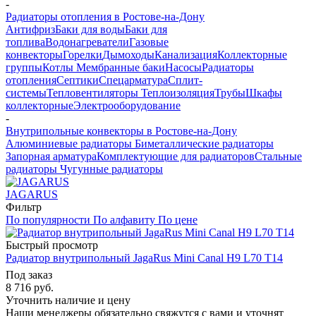
-
Радиаторы отопления в Ростове-на-Дону
Антифриз
Баки для воды
Баки для
топлива
Водонагреватели
Газовые
конвекторы
Горелки
Дымоходы
Канализация
Коллекторные
группы
Котлы
Мембранные баки
Насосы
Радиаторы
отопления
Септики
Спецарматура
Сплит-
системы
Тепловентиляторы
Теплоизоляция
Трубы
Шкафы
коллекторные
Электрооборудование
-
Внутрипольные конвекторы в Ростове-на-Дону
Алюминиевые радиаторы
Биметаллические радиаторы
Запорная арматура
Комплектующие для радиаторов
Стальные
радиаторы
Чугунные радиаторы
JAGARUS
Фильтр
По популярности
По алфавиту
По цене
Быстрый просмотр
Радиатор внутрипольный JagaRus Mini Canal H9 L70 T14
Под заказ
8 716
руб.
Уточнить наличие и цену
Наши менеджеры обязательно свяжутся с вами и уточнят