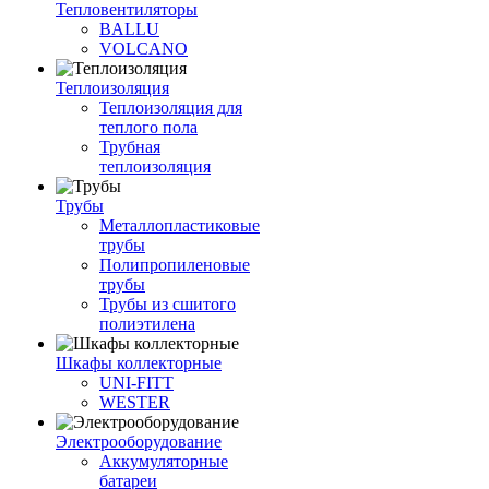
Тепловентиляторы
BALLU
VOLCANO
Теплоизоляция
Теплоизоляция для
теплого пола
Трубная
теплоизоляция
Трубы
Металлопластиковые
трубы
Полипропиленовые
трубы
Трубы из сшитого
полиэтилена
Шкафы коллекторные
UNI-FITT
WESTER
Электрооборудование
Аккумуляторные
батареи