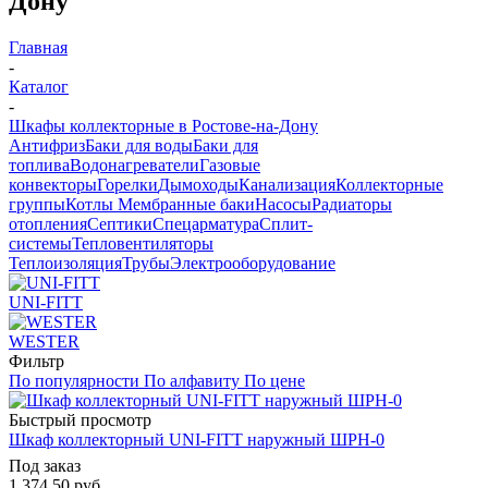
Дону
Главная
-
Каталог
-
Шкафы коллекторные в Ростове-на-Дону
Антифриз
Баки для воды
Баки для
топлива
Водонагреватели
Газовые
конвекторы
Горелки
Дымоходы
Канализация
Коллекторные
группы
Котлы
Мембранные баки
Насосы
Радиаторы
отопления
Септики
Спецарматура
Сплит-
системы
Тепловентиляторы
Теплоизоляция
Трубы
Электрооборудование
UNI-FITT
WESTER
Фильтр
По популярности
По алфавиту
По цене
Быстрый просмотр
Шкаф коллекторный UNI-FITT наружный ШРН-0
Под заказ
1 374.50
руб.