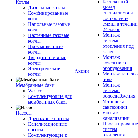
Бесплатный
Котлы
выезд
Дизельные котлы
специалиста и
Комбинированные
составление
котлы
сметы в течении
Напольные газовые
24 часов
котлы
Монтаж
Настенные газовые
системы
котлы
отопления под
Промышленные
ключ
котлы
Монтаж
Твердотопливные
котельного
котлы
оборудования
Электрические
Акции
Монтаж теплого
котлы
пола
Монтаж
Мембранные баки
системы
Wester
водоснабжения
Комплектуюшие для
Установка
мембранных баков
сантехники
монтаж
Насосы
канализации
Дренажные насосы
Проектирование
Канализационные
систем
насосы
отопления
Комплектующие к