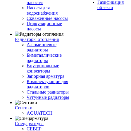
Газификация
насосам
объекта
Насосы для
водоснабжения
Скваженные насосы
Циркуляционные
насосы
Радиаторы отопления
Алюминиевые
радиаторы
Биметаллические
радиаторы
Внутрипольные
конвекторы
Запорная арматура
Комплектующие для
радиаторов
Стальные радиаторы
Чугунные радиаторы
Септики
AQUATECH
Спецарматура
СЕВЕР