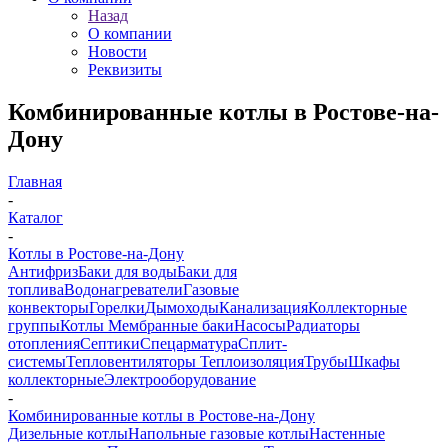
Назад
О компании
Новости
Реквизиты
Комбинированные котлы в Ростове-на-
Дону
Главная
-
Каталог
-
Котлы в Ростове-на-Дону
Антифриз
Баки для воды
Баки для
топлива
Водонагреватели
Газовые
конвекторы
Горелки
Дымоходы
Канализация
Коллекторные
группы
Котлы
Мембранные баки
Насосы
Радиаторы
отопления
Септики
Спецарматура
Сплит-
системы
Тепловентиляторы
Теплоизоляция
Трубы
Шкафы
коллекторные
Электрооборудование
-
Комбинированные котлы в Ростове-на-Дону
Дизельные котлы
Напольные газовые котлы
Настенные