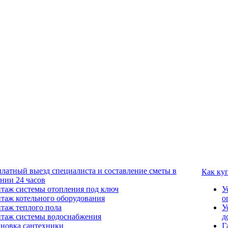
платный выезд специалиста и составление сметы в
Как ку
ении 24 часов
таж системы отопления под ключ
У
таж котельного оборудования
о
таж теплого пола
У
таж системы водоснабжения
д
ановка сантехники
Г