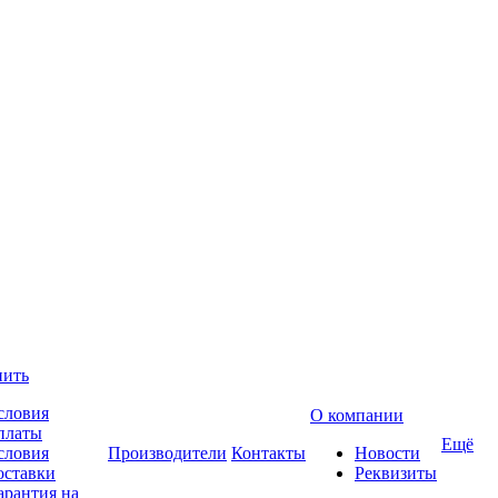
пить
словия
О компании
платы
Ещё
словия
Производители
Контакты
Новости
оставки
Реквизиты
арантия на