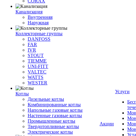
CORAX
Канализация
Внутренняя
Наружная
Коллекторные группы
DANFOSS
FAR
IVR
STOUT
TIEMME
UNI-FITT
VALTEC
WATTS
WESTER
Услуги
Котлы
Дизельные котлы
Бес
Комбинированные котлы
теч
Напольные газовые котлы
Мон
Настенные газовые котлы
Мон
Промышленные котлы
Акции
Мон
Твердотопливные котлы
Мон
Электрические котлы
Уст