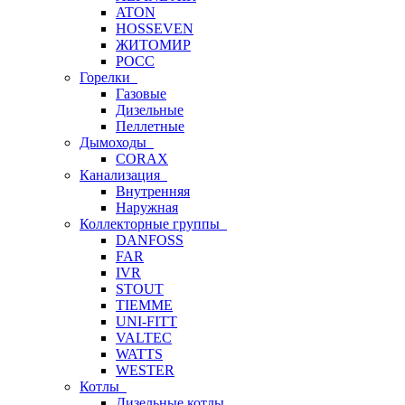
ATON
HOSSEVEN
ЖИТОМИР
РОСС
Горелки
Газовые
Дизельные
Пеллетные
Дымоходы
CORAX
Канализация
Внутренняя
Наружная
Коллекторные группы
DANFOSS
FAR
IVR
STOUT
TIEMME
UNI-FITT
VALTEC
WATTS
WESTER
Котлы
Дизельные котлы