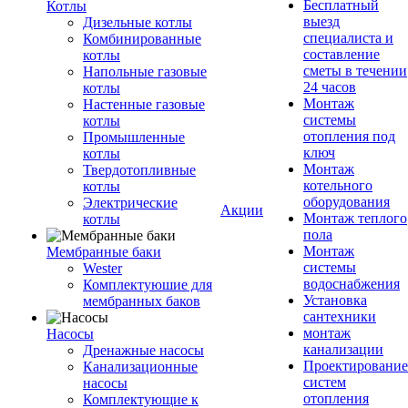
Бесплатный
Котлы
выезд
Дизельные котлы
специалиста и
Комбинированные
составление
котлы
сметы в течении
Напольные газовые
24 часов
котлы
Монтаж
Настенные газовые
системы
котлы
отопления под
Промышленные
ключ
котлы
Монтаж
Твердотопливные
котельного
котлы
оборудования
Электрические
Акции
Монтаж теплого
котлы
пола
Монтаж
Мембранные баки
системы
Wester
водоснабжения
Комплектуюшие для
Установка
мембранных баков
сантехники
монтаж
Насосы
канализации
Дренажные насосы
Проектирование
Канализационные
систем
насосы
отопления
Комплектующие к