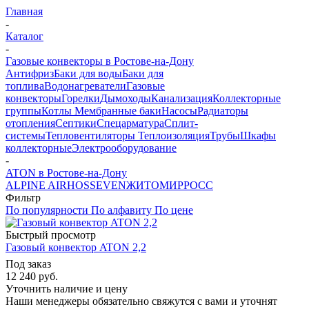
Главная
-
Каталог
-
Газовые конвекторы в Ростове-на-Дону
Антифриз
Баки для воды
Баки для
топлива
Водонагреватели
Газовые
конвекторы
Горелки
Дымоходы
Канализация
Коллекторные
группы
Котлы
Мембранные баки
Насосы
Радиаторы
отопления
Септики
Спецарматура
Сплит-
системы
Тепловентиляторы
Теплоизоляция
Трубы
Шкафы
коллекторные
Электрооборудование
-
ATON в Ростове-на-Дону
ALPINE AIR
HOSSEVEN
ЖИТОМИР
РОСС
Фильтр
По популярности
По алфавиту
По цене
Быстрый просмотр
Газовый конвектор ATON 2,2
Под заказ
12 240
руб.
Уточнить наличие и цену
Наши менеджеры обязательно свяжутся с вами и уточнят