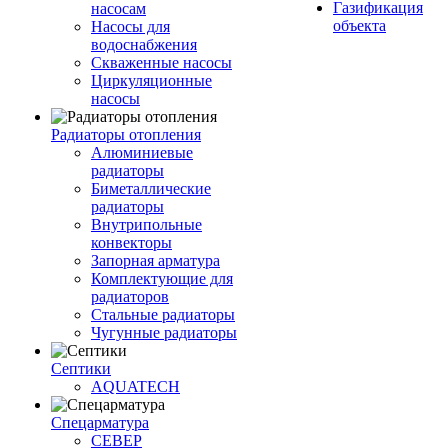
Газификация
насосам
объекта
Насосы для
водоснабжения
Скваженные насосы
Циркуляционные
насосы
Радиаторы отопления
Алюминиевые
радиаторы
Биметаллические
радиаторы
Внутрипольные
конвекторы
Запорная арматура
Комплектующие для
радиаторов
Стальные радиаторы
Чугунные радиаторы
Септики
AQUATECH
Спецарматура
СЕВЕР