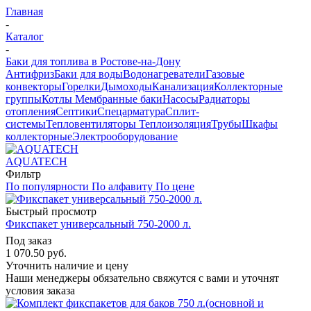
Главная
-
Каталог
-
Баки для топлива в Ростове-на-Дону
Антифриз
Баки для воды
Водонагреватели
Газовые
конвекторы
Горелки
Дымоходы
Канализация
Коллекторные
группы
Котлы
Мембранные баки
Насосы
Радиаторы
отопления
Септики
Спецарматура
Сплит-
системы
Тепловентиляторы
Теплоизоляция
Трубы
Шкафы
коллекторные
Электрооборудование
AQUATECH
Фильтр
По популярности
По алфавиту
По цене
Быстрый просмотр
Фикспакет универсальный 750-2000 л.
Под заказ
1 070.50
руб.
Уточнить наличие и цену
Наши менеджеры обязательно свяжутся с вами и уточнят
условия заказа