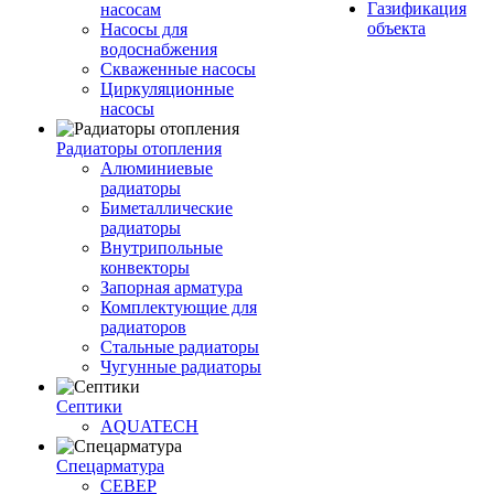
Газификация
насосам
объекта
Насосы для
водоснабжения
Скваженные насосы
Циркуляционные
насосы
Радиаторы отопления
Алюминиевые
радиаторы
Биметаллические
радиаторы
Внутрипольные
конвекторы
Запорная арматура
Комплектующие для
радиаторов
Стальные радиаторы
Чугунные радиаторы
Септики
AQUATECH
Спецарматура
СЕВЕР