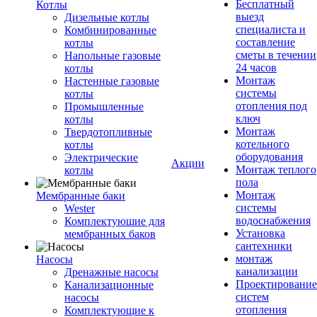
Бесплатный
Котлы
выезд
Дизельные котлы
специалиста и
Комбинированные
составление
котлы
сметы в течении
Напольные газовые
24 часов
котлы
Монтаж
Настенные газовые
системы
котлы
отопления под
Промышленные
ключ
котлы
Монтаж
Твердотопливные
котельного
котлы
оборудования
Электрические
Акции
Монтаж теплого
котлы
пола
Монтаж
Мембранные баки
системы
Wester
водоснабжения
Комплектуюшие для
Установка
мембранных баков
сантехники
монтаж
Насосы
канализации
Дренажные насосы
Проектирование
Канализационные
систем
насосы
отопления
Комплектующие к