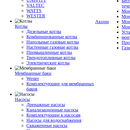
UNI-FITT
Бес
VALTEC
теч
WATTS
Мон
WESTER
Мон
Акции
Мон
Котлы
Мон
Дизельные котлы
Уст
Комбинированные котлы
мон
Напольные газовые котлы
Про
Настенные газовые котлы
Газ
Промышленные котлы
Твердотопливные котлы
Электрические котлы
Мембранные баки
Wester
Комплектуюшие для мембранных
баков
Насосы
Дренажные насосы
Канализационные насосы
Комплектующие к насосам
Насосы для водоснабжения
Скваженные насосы