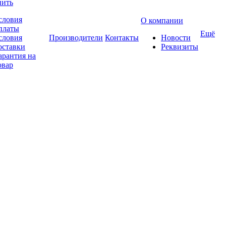
пить
словия
О компании
платы
Ещё
словия
Производители
Контакты
Новости
оставки
Реквизиты
арантия на
овар