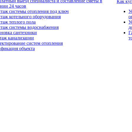
платный выезд специалиста и составление сметы в
Как ку
ении 24 часов
таж системы отопления под ключ
У
таж котельного оборудования
о
таж теплого пола
У
таж системы водоснабжения
д
ановка сантехники
Г
таж канализации
т
ектирование систем отопления
ификация объекта