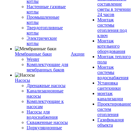
котлы
составление
Настенные газовые
сметы в течении
котлы
24 часов
Промышленные
Монтаж
котлы
системы
Твердотопливные
отопления под
котлы
ключ
Электрические
Монтаж
котлы
котельного
оборудования
Мембранные баки
Акции
Монтаж теплого
Wester
пола
Комплектуюшие для
Монтаж
мембранных баков
системы
водоснабжения
Насосы
Установка
Дренажные насосы
сантехники
Канализационные
монтаж
насосы
канализации
Комплектующие к
Проектирование
насосам
систем
Насосы для
отопления
водоснабжения
Газификация
Скваженные насосы
объекта
Циркуляционные