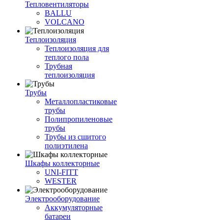
Тепловентиляторы
BALLU
VOLCANO
Теплоизоляция
Теплоизоляция для
теплого пола
Трубная
теплоизоляция
Трубы
Металлопластиковые
трубы
Полипропиленовые
трубы
Трубы из сшитого
полиэтилена
Шкафы коллекторные
UNI-FITT
WESTER
Электрооборудование
Аккумуляторные
батареи