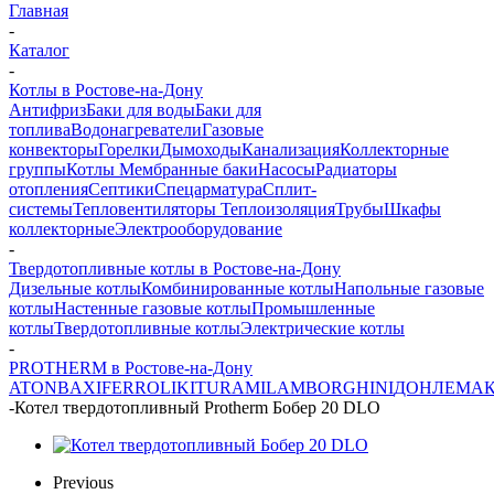
Главная
-
Каталог
-
Котлы в Ростове-на-Дону
Антифриз
Баки для воды
Баки для
топлива
Водонагреватели
Газовые
конвекторы
Горелки
Дымоходы
Канализация
Коллекторные
группы
Котлы
Мембранные баки
Насосы
Радиаторы
отопления
Септики
Спецарматура
Сплит-
системы
Тепловентиляторы
Теплоизоляция
Трубы
Шкафы
коллекторные
Электрооборудование
-
Твердотопливные котлы в Ростове-на-Дону
Дизельные котлы
Комбинированные котлы
Напольные газовые
котлы
Настенные газовые котлы
Промышленные
котлы
Твердотопливные котлы
Электрические котлы
-
PROTHERM в Ростове-на-Дону
ATON
BAXI
FERROLI
KITURAMI
LAMBORGHINI
ДОН
ЛЕМА
-
Котел твердотопливный Protherm Бобер 20 DLO
Previous