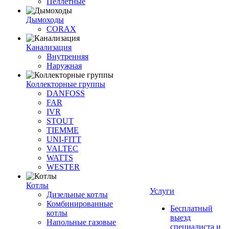
Пеллетные
Дымоходы
CORAX
Канализация
Внутренняя
Наружная
Коллекторные группы
DANFOSS
FAR
IVR
STOUT
TIEMME
UNI-FITT
VALTEC
WATTS
WESTER
Котлы
Услуги
Дизельные котлы
Комбинированные
Бесплатный
котлы
выезд
Напольные газовые
специалиста и