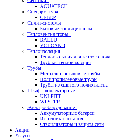
Септики
AQUATECH
Спецарматура
СЕВЕР
Сплит-системы
Бытовые кондиционеры
Тепловентиляторы
BALLU
VOLCANO
Теплоизоляция
Теплоизоляция для теплого пола
Трубная теплоизоляция
Трубы
Металлопластиковые трубы
Полипропиленовые трубы
Трубы из сшитого полиэтилена
Шкафы коллекторные
UNI-FITT
WESTER
Электрооборудование
Аккумуляторные батареи
Источники питания
Стабилизаторы и защита сети
Акции
Услуги