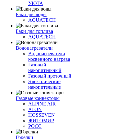
УЮТА
Баки для воды
AQUATECH
Баки для топлива
AQUATECH
Водонагреватели
Водонагреватели
косвенного нагрева
Газовый
накопительный
Газовый проточный
Электрические
накопительные
Газовые конвекторы
ALPINE AIR
ATON
HOSSEVEN
ЖИТОМИР
РОСС
Горелки