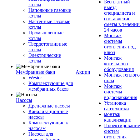
Бесплатный
котлы
выезд
Напольные газовые
специалиста и
котлы
составление
Настенные газовые
сметы в течении
котлы
24 часов
Промышленные
Монтаж
котлы
системы
Твердотопливные
отопления под
котлы
ключ
Электрические
Монтаж
котлы
котельного
оборудования
Мембранные баки
Акции
Монтаж теплого
Wester
пола
Комплектуюшие для
Монтаж
мембранных баков
системы
водоснабжения
Насосы
Установка
Дренажные насосы
сантехники
Канализационные
монтаж
насосы
канализации
Комплектующие к
Проектирование
насосам
систем
Насосы для
отопления
водоснабжения