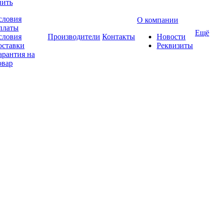
пить
словия
О компании
платы
Ещё
словия
Производители
Контакты
Новости
оставки
Реквизиты
арантия на
овар