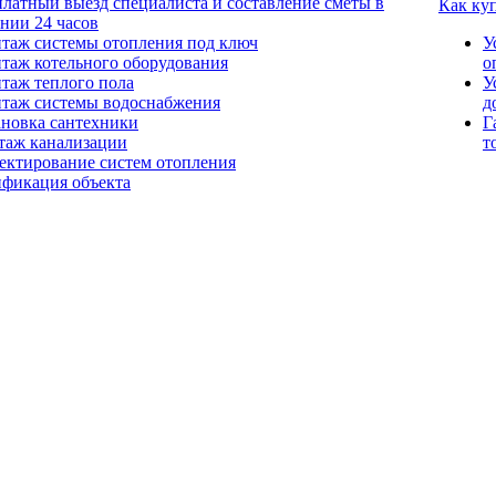
платный выезд специалиста и составление сметы в
Как ку
ении 24 часов
таж системы отопления под ключ
У
таж котельного оборудования
о
таж теплого пола
У
таж системы водоснабжения
д
ановка сантехники
Г
таж канализации
т
ектирование систем отопления
ификация объекта