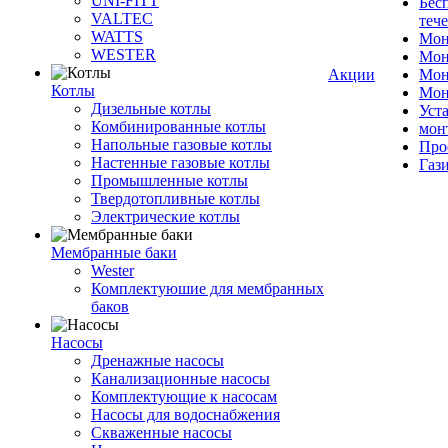
UNI-FITT
Бес
VALTEC
теч
WATTS
Мон
WESTER
Мон
Акции
Мон
Котлы
Мон
Дизельные котлы
Уст
Комбинированные котлы
мон
Напольные газовые котлы
Про
Настенные газовые котлы
Газ
Промышленные котлы
Твердотопливные котлы
Электрические котлы
Мембранные баки
Wester
Комплектуюшие для мембранных
баков
Насосы
Дренажные насосы
Канализационные насосы
Комплектующие к насосам
Насосы для водоснабжения
Скваженные насосы