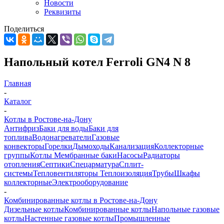
Новости
Реквизиты
Поделиться
Напольный котел Ferroli GN4 N 8
Главная
-
Каталог
-
Котлы в Ростове-на-Дону
Антифриз
Баки для воды
Баки для
топлива
Водонагреватели
Газовые
конвекторы
Горелки
Дымоходы
Канализация
Коллекторные
группы
Котлы
Мембранные баки
Насосы
Радиаторы
отопления
Септики
Спецарматура
Сплит-
системы
Тепловентиляторы
Теплоизоляция
Трубы
Шкафы
коллекторные
Электрооборудование
-
Комбинированные котлы в Ростове-на-Дону
Дизельные котлы
Комбинированные котлы
Напольные газовые
котлы
Настенные газовые котлы
Промышленные