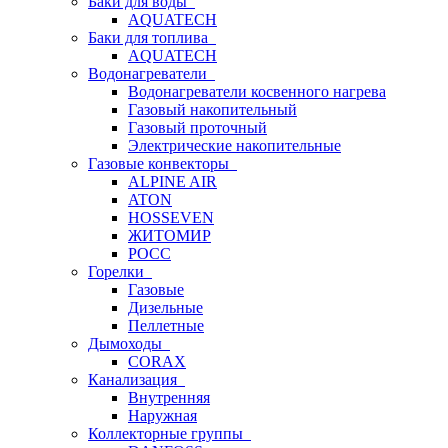
Баки для воды
AQUATECH
Баки для топлива
AQUATECH
Водонагреватели
Водонагреватели косвенного нагрева
Газовый накопительный
Газовый проточный
Электрические накопительные
Газовые конвекторы
ALPINE AIR
ATON
HOSSEVEN
ЖИТОМИР
РОСС
Горелки
Газовые
Дизельные
Пеллетные
Дымоходы
CORAX
Канализация
Внутренняя
Наружная
Коллекторные группы