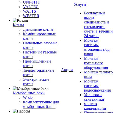
UNI-FITT
Услуги
VALTEC
WATTS
Бесплатный
WESTER
выезд
специалиста и
Котлы
составление
Дизельные котлы
сметы в течении
Комбинированные
24 часов
котлы
Монтаж
Напольные газовые
системы
котлы
отопления под
Настенные газовые
ключ
котлы
Монтаж
Промышленные
котельного
котлы
оборудования
Акции
Твердотопливные
Монтаж теплого
котлы
пола
Электрические
Монтаж
котлы
системы
водоснабжения
Мембранные баки
Установка
Wester
сантехники
Комплектуюшие для
монтаж
мембранных баков
канализации
Проектирование