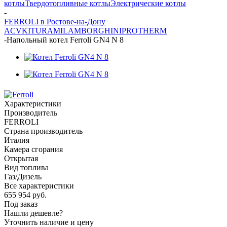
котлы
Твердотопливные котлы
Электрические котлы
-
FERROLI в Ростове-на-Дону
ACV
KITURAMI
LAMBORGHINI
PROTHERM
-
Напольный котел Ferroli GN4 N 8
Характеристики
Производитель
FERROLI
Страна производитель
Италия
Камера сгорания
Открытая
Вид топлива
Газ/Дизель
Все характеристики
655 954
руб.
Под заказ
Нашли дешевле?
Уточнить наличие и цену