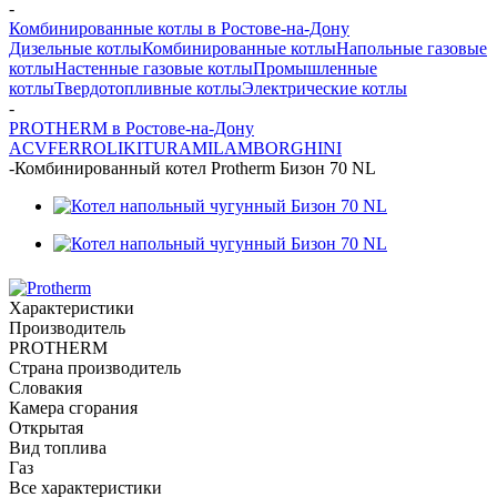
-
Комбинированные котлы в Ростове-на-Дону
Дизельные котлы
Комбинированные котлы
Напольные газовые
котлы
Настенные газовые котлы
Промышленные
котлы
Твердотопливные котлы
Электрические котлы
-
PROTHERM в Ростове-на-Дону
ACV
FERROLI
KITURAMI
LAMBORGHINI
-
Комбинированный котел Protherm Бизон 70 NL
Характеристики
Производитель
PROTHERM
Страна производитель
Словакия
Камера сгорания
Открытая
Вид топлива
Газ
Все характеристики