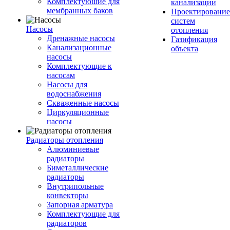
Комплектуюшие для
канализации
мембранных баков
Проектирование
систем
Насосы
отопления
Дренажные насосы
Газификация
Канализационные
объекта
насосы
Комплектующие к
насосам
Насосы для
водоснабжения
Скваженные насосы
Циркуляционные
насосы
Радиаторы отопления
Алюминиевые
радиаторы
Биметаллические
радиаторы
Внутрипольные
конвекторы
Запорная арматура
Комплектующие для
радиаторов