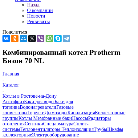
Назад
О компании
Новости
Реквизиты
Поделиться
Комбинированный котел Protherm
Бизон 70 NL
Главная
-
Каталог
-
Котлы в Ростове-на-Дону
Антифриз
Баки для воды
Баки для
топлива
Водонагреватели
Газовые
конвекторы
Горелки
Дымоходы
Канализация
Коллекторные
группы
Котлы
Мембранные баки
Насосы
Радиаторы
отопления
Септики
Спецарматура
Сплит-
системы
Тепловентиляторы
Теплоизоляция
Трубы
Шкафы
коллекторные
Электрооборудование