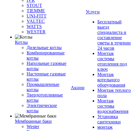
IVR
STOUT
TIEMME
Услуги
UNI-FITT
VALTEC
Бесплатный
WATTS
выезд
WESTER
специалиста и
составление
Котлы
сметы в течении
Дизельные котлы
24 часов
Комбинированные
Монтаж
котлы
системы
Напольные газовые
отопления под
котлы
ключ
Настенные газовые
Монтаж
котлы
котельного
Промышленные
оборудования
Акции
котлы
Монтаж теплого
Твердотопливные
пола
котлы
Монтаж
Электрические
системы
котлы
водоснабжения
Установка
Мембранные баки
сантехники
Wester
монтаж