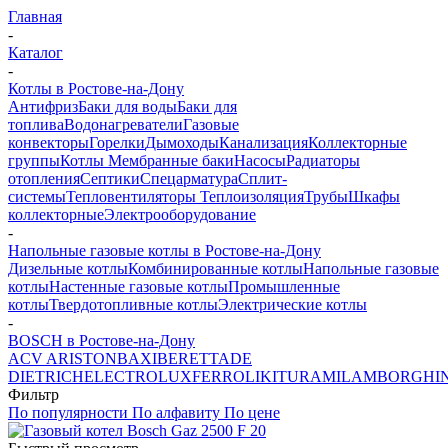
Главная
-
Каталог
-
Котлы в Ростове-на-Дону
Антифриз
Баки для воды
Баки для
топлива
Водонагреватели
Газовые
конвекторы
Горелки
Дымоходы
Канализация
Коллекторные
группы
Котлы
Мембранные баки
Насосы
Радиаторы
отопления
Септики
Спецарматура
Сплит-
системы
Тепловентиляторы
Теплоизоляция
Трубы
Шкафы
коллекторные
Электрооборудование
-
Напольные газовые котлы в Ростове-на-Дону
Дизельные котлы
Комбинированные котлы
Напольные газовые
котлы
Настенные газовые котлы
Промышленные
котлы
Твердотопливные котлы
Электрические котлы
-
BOSCH в Ростове-на-Дону
ACV
ARISTON
BAXI
BERETTA
DE
DIETRICH
ELECTROLUX
FERROLI
KITURAMI
LAMBORGHIN
Фильтр
По популярности
По алфавиту
По цене