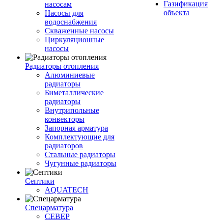
Газификация
насосам
объекта
Насосы для
водоснабжения
Скваженные насосы
Циркуляционные
насосы
Радиаторы отопления
Алюминиевые
радиаторы
Биметаллические
радиаторы
Внутрипольные
конвекторы
Запорная арматура
Комплектующие для
радиаторов
Стальные радиаторы
Чугунные радиаторы
Септики
AQUATECH
Спецарматура
СЕВЕР