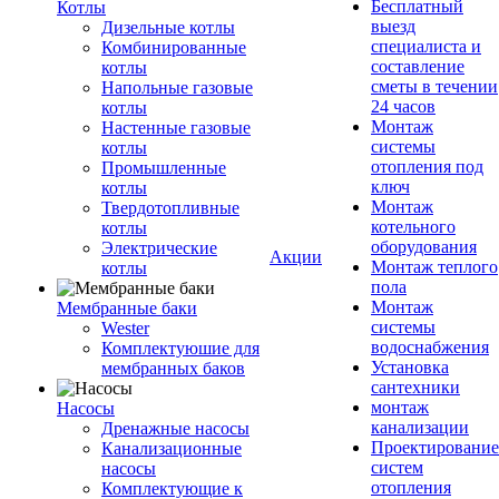
Бесплатный
Котлы
выезд
Дизельные котлы
специалиста и
Комбинированные
составление
котлы
сметы в течении
Напольные газовые
24 часов
котлы
Монтаж
Настенные газовые
системы
котлы
отопления под
Промышленные
ключ
котлы
Монтаж
Твердотопливные
котельного
котлы
оборудования
Электрические
Акции
Монтаж теплого
котлы
пола
Монтаж
Мембранные баки
системы
Wester
водоснабжения
Комплектуюшие для
Установка
мембранных баков
сантехники
монтаж
Насосы
канализации
Дренажные насосы
Проектирование
Канализационные
систем
насосы
отопления
Комплектующие к