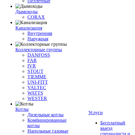
Пеллетные
Дымоходы
CORAX
Канализация
Внутренняя
Наружная
Коллекторные группы
DANFOSS
FAR
IVR
STOUT
TIEMME
UNI-FITT
VALTEC
WATTS
WESTER
Котлы
Услуги
Дизельные котлы
Комбинированные
Бесплатный
котлы
выезд
Напольные газовые
специалиста и