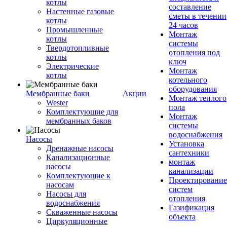
котлы
составление
Настенные газовые
сметы в течении
котлы
24 часов
Промышленные
Монтаж
котлы
системы
Твердотопливные
отопления под
котлы
ключ
Электрические
Монтаж
котлы
котельного
оборудования
Мембранные баки
Акции
Монтаж теплого
Wester
пола
Комплектуюшие для
Монтаж
мембранных баков
системы
водоснабжения
Насосы
Установка
Дренажные насосы
сантехники
Канализационные
монтаж
насосы
канализации
Комплектующие к
Проектирование
насосам
систем
Насосы для
отопления
водоснабжения
Газификация
Скваженные насосы
объекта
Циркуляционные