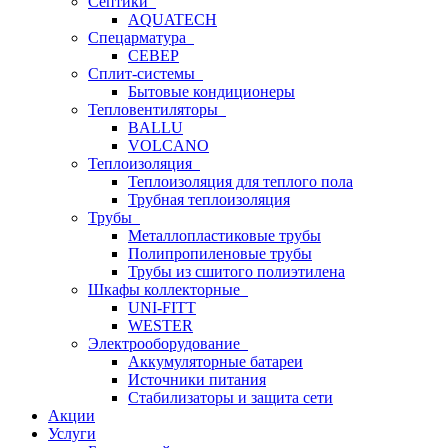
Септики
AQUATECH
Спецарматура
СЕВЕР
Сплит-системы
Бытовые кондиционеры
Тепловентиляторы
BALLU
VOLCANO
Теплоизоляция
Теплоизоляция для теплого пола
Трубная теплоизоляция
Трубы
Металлопластиковые трубы
Полипропиленовые трубы
Трубы из сшитого полиэтилена
Шкафы коллекторные
UNI-FITT
WESTER
Электрооборудование
Аккумуляторные батареи
Источники питания
Стабилизаторы и защита сети
Акции
Услуги