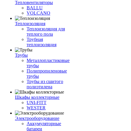
Тепловентиляторы
BALLU
VOLCANO
Теплоизоляция
Теплоизоляция для
теплого пола
Трубная
теплоизоляция
Трубы
Металлопластиковые
трубы
Полипропиленовые
трубы
Трубы из сшитого
полиэтилена
Шкафы коллекторные
UNI-FITT
WESTER
Электрооборудование
Аккумуляторные
батареи