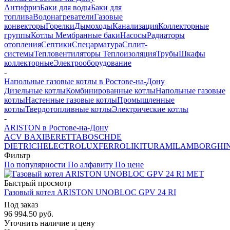
Антифриз
Баки для воды
Баки для
топлива
Водонагреватели
Газовые
конвекторы
Горелки
Дымоходы
Канализация
Коллекторные
группы
Котлы
Мембранные баки
Насосы
Радиаторы
отопления
Септики
Спецарматура
Сплит-
системы
Тепловентиляторы
Теплоизоляция
Трубы
Шкафы
коллекторные
Электрооборудование
-
Напольные газовые котлы в Ростове-на-Дону
Дизельные котлы
Комбинированные котлы
Напольные газовые
котлы
Настенные газовые котлы
Промышленные
котлы
Твердотопливные котлы
Электрические котлы
-
ARISTON в Ростове-на-Дону
ACV
BAXI
BERETTA
BOSCH
DE
DIETRICH
ELECTROLUX
FERROLI
KITURAMI
LAMBORGHIN
Фильтр
По популярности
По алфавиту
По цене
Быстрый просмотр
Газовый котел ARISTON UNOBLOC GPV 24 RI
Под заказ
96 994.50
руб.
Уточнить наличие и цену