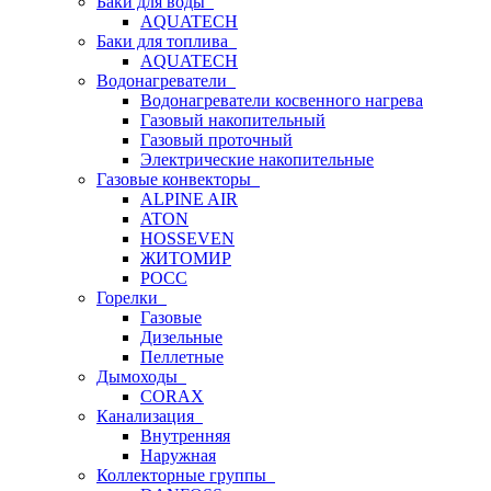
Баки для воды
AQUATECH
Баки для топлива
AQUATECH
Водонагреватели
Водонагреватели косвенного нагрева
Газовый накопительный
Газовый проточный
Электрические накопительные
Газовые конвекторы
ALPINE AIR
ATON
HOSSEVEN
ЖИТОМИР
РОСС
Горелки
Газовые
Дизельные
Пеллетные
Дымоходы
CORAX
Канализация
Внутренняя
Наружная
Коллекторные группы