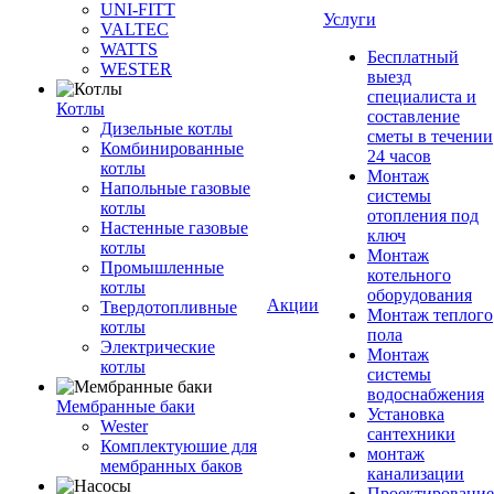
UNI-FITT
Услуги
VALTEC
WATTS
Бесплатный
WESTER
выезд
специалиста и
Котлы
составление
Дизельные котлы
сметы в течении
Комбинированные
24 часов
котлы
Монтаж
Напольные газовые
системы
котлы
отопления под
Настенные газовые
ключ
котлы
Монтаж
Промышленные
котельного
котлы
оборудования
Акции
Твердотопливные
Монтаж теплого
котлы
пола
Электрические
Монтаж
котлы
системы
водоснабжения
Мембранные баки
Установка
Wester
сантехники
Комплектуюшие для
монтаж
мембранных баков
канализации
Проектирование