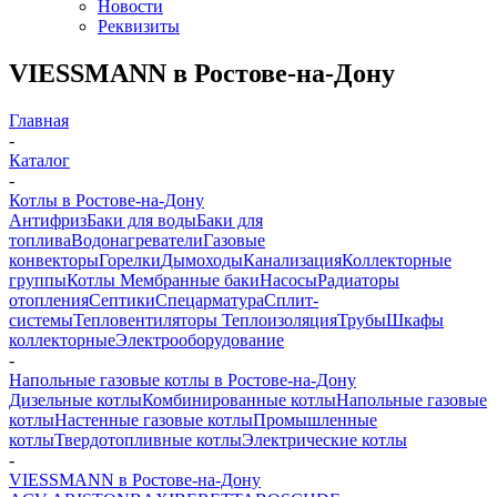
Новости
Реквизиты
VIESSMANN в Ростове-на-Дону
Главная
-
Каталог
-
Котлы в Ростове-на-Дону
Антифриз
Баки для воды
Баки для
топлива
Водонагреватели
Газовые
конвекторы
Горелки
Дымоходы
Канализация
Коллекторные
группы
Котлы
Мембранные баки
Насосы
Радиаторы
отопления
Септики
Спецарматура
Сплит-
системы
Тепловентиляторы
Теплоизоляция
Трубы
Шкафы
коллекторные
Электрооборудование
-
Напольные газовые котлы в Ростове-на-Дону
Дизельные котлы
Комбинированные котлы
Напольные газовые
котлы
Настенные газовые котлы
Промышленные
котлы
Твердотопливные котлы
Электрические котлы
-
VIESSMANN в Ростове-на-Дону