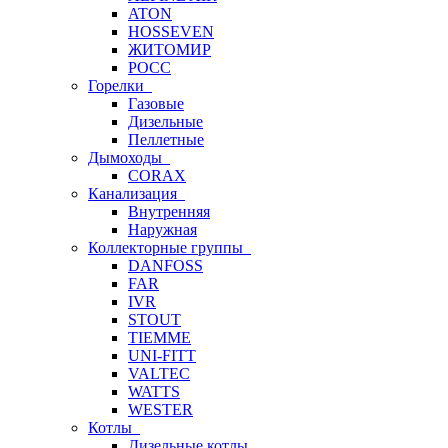
ATON
HOSSEVEN
ЖИТОМИР
РОСС
Горелки
Газовые
Дизельные
Пеллетные
Дымоходы
CORAX
Канализация
Внутренняя
Наружная
Коллекторные группы
DANFOSS
FAR
IVR
STOUT
TIEMME
UNI-FITT
VALTEC
WATTS
WESTER
Котлы
Дизельные котлы