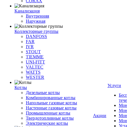
CORAX
Канализация
Внутренняя
Наружная
Коллекторные группы
DANFOSS
FAR
IVR
STOUT
TIEMME
UNI-FITT
VALTEC
WATTS
WESTER
Услуги
Котлы
Дизельные котлы
Бес
Комбинированные котлы
теч
Напольные газовые котлы
Мон
Настенные газовые котлы
Мон
Промышленные котлы
Акции
Мон
Твердотопливные котлы
Мон
Электрические котлы
Уст