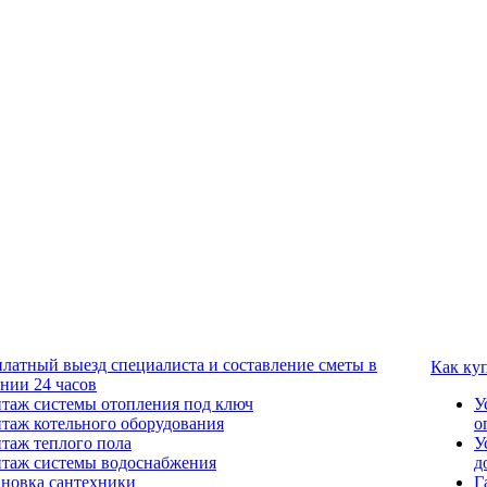
платный выезд специалиста и составление сметы в
Как ку
ении 24 часов
таж системы отопления под ключ
У
таж котельного оборудования
о
таж теплого пола
У
таж системы водоснабжения
д
ановка сантехники
Г