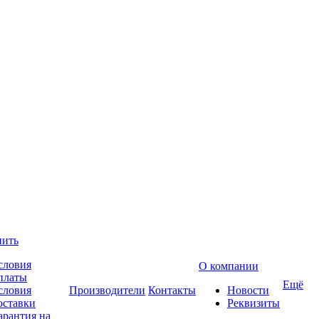
пить
словия
О компании
платы
Ещё
словия
Производители
Контакты
Новости
оставки
Реквизиты
арантия на