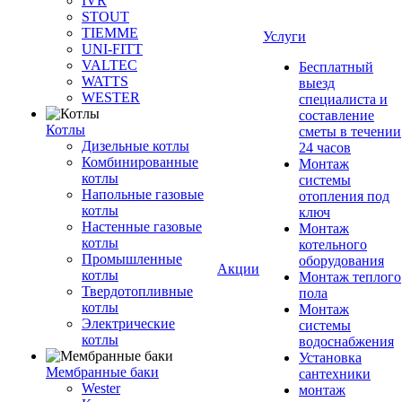
IVR
STOUT
TIEMME
Услуги
UNI-FITT
VALTEC
Бесплатный
WATTS
выезд
WESTER
специалиста и
составление
Котлы
сметы в течении
Дизельные котлы
24 часов
Комбинированные
Монтаж
котлы
системы
Напольные газовые
отопления под
котлы
ключ
Настенные газовые
Монтаж
котлы
котельного
Промышленные
оборудования
Акции
котлы
Монтаж теплого
Твердотопливные
пола
котлы
Монтаж
Электрические
системы
котлы
водоснабжения
Установка
Мембранные баки
сантехники
Wester
монтаж