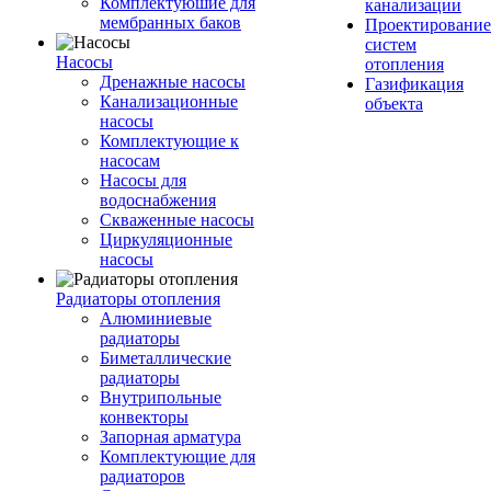
Комплектуюшие для
канализации
мембранных баков
Проектирование
систем
Насосы
отопления
Дренажные насосы
Газификация
Канализационные
объекта
насосы
Комплектующие к
насосам
Насосы для
водоснабжения
Скваженные насосы
Циркуляционные
насосы
Радиаторы отопления
Алюминиевые
радиаторы
Биметаллические
радиаторы
Внутрипольные
конвекторы
Запорная арматура
Комплектующие для
радиаторов