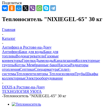
Поделиться
Теплоноситель "NIXIEGEL-65" 30 кг
Главная
-
Каталог
-
Антифриз в Ростове-на-Дону
Антифриз
Баки для воды
Баки для
топлива
Водонагреватели
Газовые
конвекторы
Горелки
Дымоходы
Канализация
Коллекторные
группы
Котлы
Мембранные баки
Насосы
Радиаторы
отопления
Септики
Спецарматура
Сплит-
системы
Тепловентиляторы
Теплоизоляция
Трубы
Шкафы
коллекторные
Электрооборудование
-
DIXIS в Ростове-на-Дону
ТЕХНОЛОГИЯ УЮТА
-
Теплоноситель "NIXIEGEL-65" 30 кг