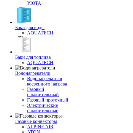
УЮТА
Баки для воды
AQUATECH
Баки для топлива
AQUATECH
Водонагреватели
Водонагреватели
косвенного нагрева
Газовый
накопительный
Газовый проточный
Электрические
накопительные
Газовые конвекторы
ALPINE AIR
ATON