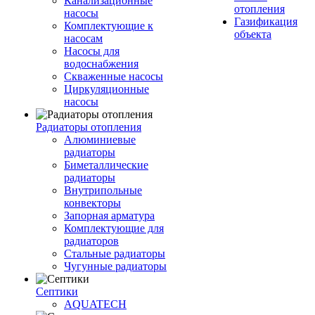
Канализационные
отопления
насосы
Газификация
Комплектующие к
объекта
насосам
Насосы для
водоснабжения
Скваженные насосы
Циркуляционные
насосы
Радиаторы отопления
Алюминиевые
радиаторы
Биметаллические
радиаторы
Внутрипольные
конвекторы
Запорная арматура
Комплектующие для
радиаторов
Стальные радиаторы
Чугунные радиаторы
Септики
AQUATECH