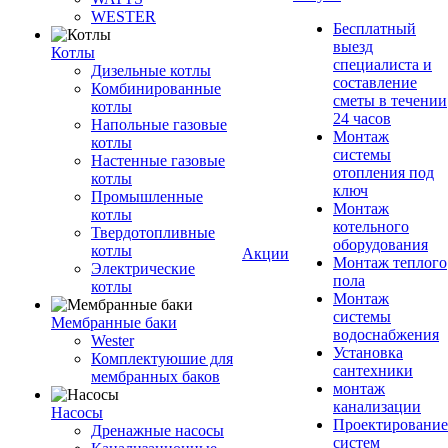
WESTER
Бесплатный
выезд
Котлы
специалиста и
Дизельные котлы
составление
Комбинированные
сметы в течении
котлы
24 часов
Напольные газовые
Монтаж
котлы
системы
Настенные газовые
отопления под
котлы
ключ
Промышленные
Монтаж
котлы
котельного
Твердотопливные
оборудования
котлы
Акции
Монтаж теплого
Электрические
пола
котлы
Монтаж
системы
Мембранные баки
водоснабжения
Wester
Установка
Комплектуюшие для
сантехники
мембранных баков
монтаж
канализации
Насосы
Проектирование
Дренажные насосы
систем