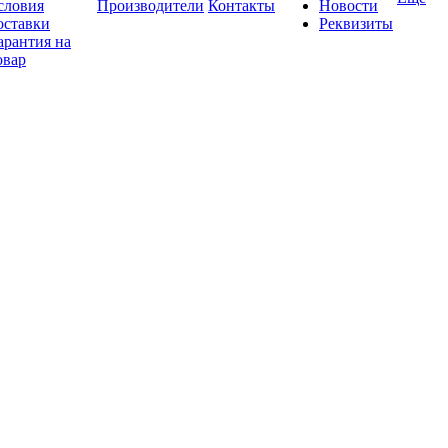
словия
Производители
Контакты
Новости
оставки
Реквизиты
арантия на
овар