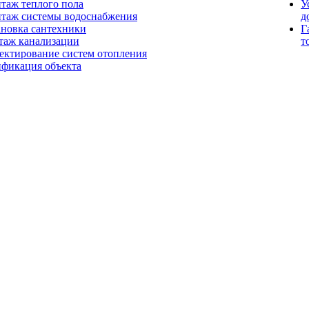
таж теплого пола
У
таж системы водоснабжения
д
ановка сантехники
Г
таж канализации
т
ектирование систем отопления
ификация объекта