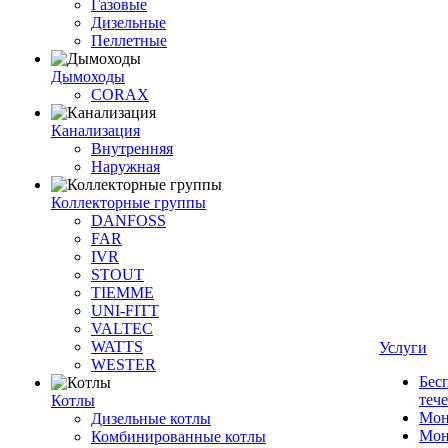
Газовые
Дизельные
Пеллетные
Дымоходы
CORAX
Канализация
Внутренняя
Наружная
Коллекторные группы
DANFOSS
FAR
IVR
STOUT
TIEMME
UNI-FITT
VALTEC
WATTS
Услуги
WESTER
Бес
теч
Котлы
Мон
Дизельные котлы
Мон
Комбинированные котлы