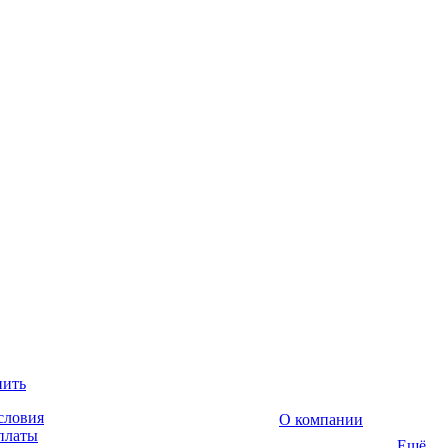
пить
словия
О компании
платы
Ещё