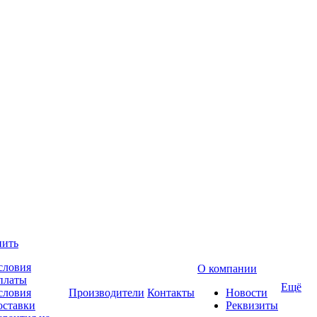
пить
словия
О компании
платы
Ещё
словия
Производители
Контакты
Новости
оставки
Реквизиты