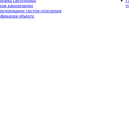
ановка сантехники
Г
таж канализации
т
ектирование систем отопления
ификация объекта