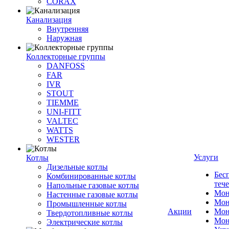
CORAX
Канализация
Внутренняя
Наружная
Коллекторные группы
DANFOSS
FAR
IVR
STOUT
TIEMME
UNI-FITT
VALTEC
WATTS
WESTER
Услуги
Котлы
Дизельные котлы
Бес
Комбинированные котлы
теч
Напольные газовые котлы
Мон
Настенные газовые котлы
Мон
Промышленные котлы
Акции
Мон
Твердотопливные котлы
Мон
Электрические котлы