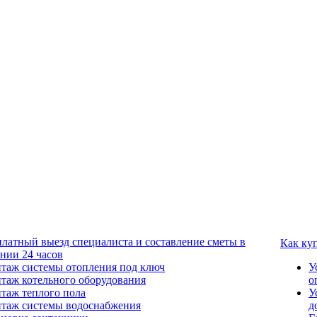
платный выезд специалиста и составление сметы в
Как ку
ении 24 часов
таж системы отопления под ключ
У
таж котельного оборудования
о
таж теплого пола
У
таж системы водоснабжения
д