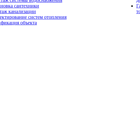
таж системы водоснабжения
д
ановка сантехники
Г
таж канализации
т
ектирование систем отопления
ификация объекта