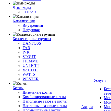
Дымоходы
CORAX
Канализация
Внутренняя
Наружная
Коллекторные группы
DANFOSS
FAR
IVR
STOUT
TIEMME
UNI-FITT
VALTEC
WATTS
WESTER
Услуги
Котлы
Бес
Дизельные котлы
теч
Комбинированные котлы
Мон
Напольные газовые котлы
Мон
Настенные газовые котлы
Акции
Мон
Промышленные котлы