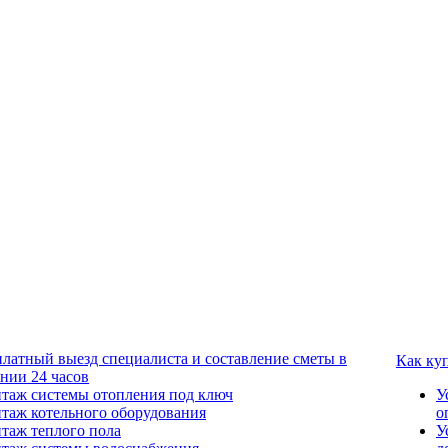
платный выезд специалиста и составление сметы в
Как ку
ении 24 часов
таж системы отопления под ключ
У
таж котельного оборудования
о
таж теплого пола
У