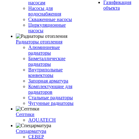
Газификация
насосам
объекта
Насосы для
водоснабжения
Скваженные насосы
Циркуляционные
насосы
Радиаторы отопления
Алюминиевые
радиаторы
Биметаллические
радиаторы
Внутрипольные
конвекторы
Запорная арматура
Комплектующие для
радиаторов
Стальные радиаторы
Чугунные радиаторы
Септики
AQUATECH
Спецарматура
СЕВЕР