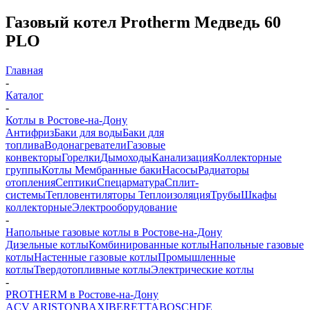
Газовый котел Protherm Медведь 60
PLO
Главная
-
Каталог
-
Котлы в Ростове-на-Дону
Антифриз
Баки для воды
Баки для
топлива
Водонагреватели
Газовые
конвекторы
Горелки
Дымоходы
Канализация
Коллекторные
группы
Котлы
Мембранные баки
Насосы
Радиаторы
отопления
Септики
Спецарматура
Сплит-
системы
Тепловентиляторы
Теплоизоляция
Трубы
Шкафы
коллекторные
Электрооборудование
-
Напольные газовые котлы в Ростове-на-Дону
Дизельные котлы
Комбинированные котлы
Напольные газовые
котлы
Настенные газовые котлы
Промышленные
котлы
Твердотопливные котлы
Электрические котлы
-
PROTHERM в Ростове-на-Дону
ACV
ARISTON
BAXI
BERETTA
BOSCH
DE