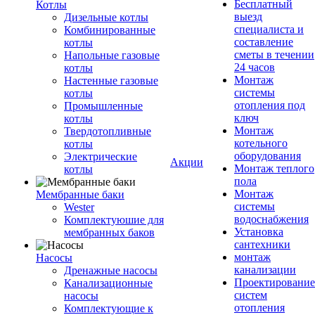
Бесплатный
Котлы
выезд
Дизельные котлы
специалиста и
Комбинированные
составление
котлы
сметы в течении
Напольные газовые
24 часов
котлы
Монтаж
Настенные газовые
системы
котлы
отопления под
Промышленные
ключ
котлы
Монтаж
Твердотопливные
котельного
котлы
оборудования
Электрические
Акции
Монтаж теплого
котлы
пола
Монтаж
Мембранные баки
системы
Wester
водоснабжения
Комплектуюшие для
Установка
мембранных баков
сантехники
монтаж
Насосы
канализации
Дренажные насосы
Проектирование
Канализационные
систем
насосы
отопления
Комплектующие к