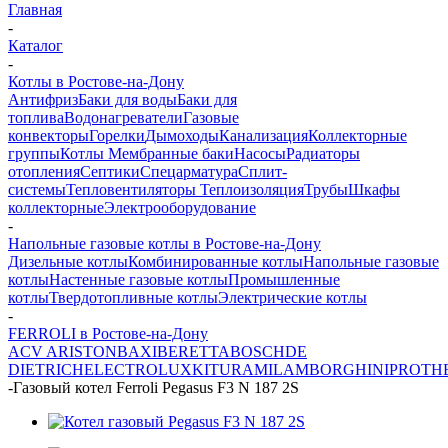
Главная
-
Каталог
-
Котлы в Ростове-на-Дону
Антифриз
Баки для воды
Баки для
топлива
Водонагреватели
Газовые
конвекторы
Горелки
Дымоходы
Канализация
Коллекторные
группы
Котлы
Мембранные баки
Насосы
Радиаторы
отопления
Септики
Спецарматура
Сплит-
системы
Тепловентиляторы
Теплоизоляция
Трубы
Шкафы
коллекторные
Электрооборудование
-
Напольные газовые котлы в Ростове-на-Дону
Дизельные котлы
Комбинированные котлы
Напольные газовые
котлы
Настенные газовые котлы
Промышленные
котлы
Твердотопливные котлы
Электрические котлы
-
FERROLI в Ростове-на-Дону
ACV
ARISTON
BAXI
BERETTA
BOSCH
DE
DIETRICH
ELECTROLUX
KITURAMI
LAMBORGHINI
PROTH
-
Газовый котел Ferroli Pegasus F3 N 187 2S