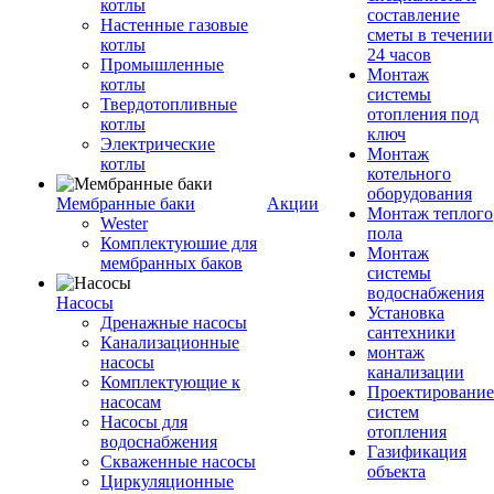
котлы
составление
Настенные газовые
сметы в течении
котлы
24 часов
Промышленные
Монтаж
котлы
системы
Твердотопливные
отопления под
котлы
ключ
Электрические
Монтаж
котлы
котельного
оборудования
Мембранные баки
Акции
Монтаж теплого
Wester
пола
Комплектуюшие для
Монтаж
мембранных баков
системы
водоснабжения
Насосы
Установка
Дренажные насосы
сантехники
Канализационные
монтаж
насосы
канализации
Комплектующие к
Проектирование
насосам
систем
Насосы для
отопления
водоснабжения
Газификация
Скваженные насосы
объекта
Циркуляционные