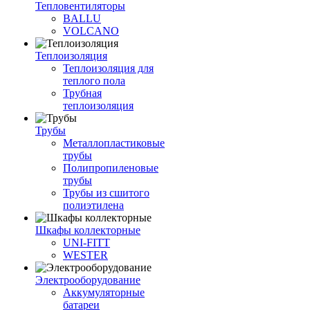
Тепловентиляторы
BALLU
VOLCANO
Теплоизоляция
Теплоизоляция для
теплого пола
Трубная
теплоизоляция
Трубы
Металлопластиковые
трубы
Полипропиленовые
трубы
Трубы из сшитого
полиэтилена
Шкафы коллекторные
UNI-FITT
WESTER
Электрооборудование
Аккумуляторные
батареи