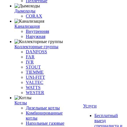
Пеллетные
Дымоходы
CORAX
Канализация
Внутренняя
Наружная
Коллекторные группы
DANFOSS
FAR
IVR
STOUT
TIEMME
UNI-FITT
VALTEC
WATTS
WESTER
Котлы
Услуги
Дизельные котлы
Комбинированные
Бесплатный
котлы
выезд
Напольные газовые
специалиста и