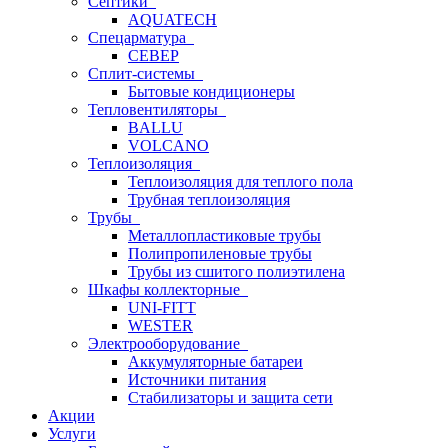
Септики
AQUATECH
Спецарматура
СЕВЕР
Сплит-системы
Бытовые кондиционеры
Тепловентиляторы
BALLU
VOLCANO
Теплоизоляция
Теплоизоляция для теплого пола
Трубная теплоизоляция
Трубы
Металлопластиковые трубы
Полипропиленовые трубы
Трубы из сшитого полиэтилена
Шкафы коллекторные
UNI-FITT
WESTER
Электрооборудование
Аккумуляторные батареи
Источники питания
Стабилизаторы и защита сети
Акции
Услуги