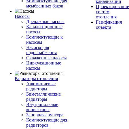
Комплектуюшие для
канализации
мембранных баков
Проектирование
систем
Насосы
отопления
Дренажные насосы
Газификация
Канализационные
объекта
насосы
Комплектующие к
насосам
Насосы для
водоснабжения
Скваженные насосы
Циркуляционные
насосы
Радиаторы отопления
Алюминиевые
радиаторы
Биметаллические
радиаторы
Внутрипольные
конвекторы
Запорная арматура
Комплектующие для
радиаторов