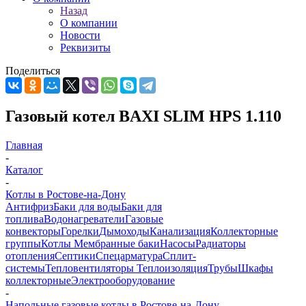
Назад
О компании
Новости
Реквизиты
Поделиться
Газовый котел BAXI SLIM HPS 1.110
Главная
-
Каталог
-
Котлы в Ростове-на-Дону
Антифриз
Баки для воды
Баки для
топлива
Водонагреватели
Газовые
конвекторы
Горелки
Дымоходы
Канализация
Коллекторные
группы
Котлы
Мембранные баки
Насосы
Радиаторы
отопления
Септики
Спецарматура
Сплит-
системы
Тепловентиляторы
Теплоизоляция
Трубы
Шкафы
коллекторные
Электрооборудование
-
Напольные газовые котлы в Ростове-на-Дону