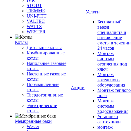
IVR
STOUT
TIEMME
Услуги
UNI-FITT
VALTEC
Бесплатный
WATTS
выезд
WESTER
специалиста и
составление
Котлы
сметы в течении
Дизельные котлы
24 часов
Комбинированные
Монтаж
котлы
системы
Напольные газовые
отопления под
котлы
ключ
Настенные газовые
Монтаж
котлы
котельного
Промышленные
оборудования
Акции
котлы
Монтаж теплого
Твердотопливные
пола
котлы
Монтаж
Электрические
системы
котлы
водоснабжения
Установка
Мембранные баки
сантехники
Wester
монтаж