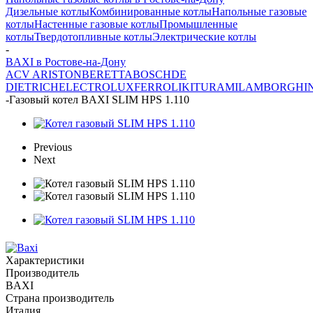
Дизельные котлы
Комбинированные котлы
Напольные газовые
котлы
Настенные газовые котлы
Промышленные
котлы
Твердотопливные котлы
Электрические котлы
-
BAXI в Ростове-на-Дону
ACV
ARISTON
BERETTA
BOSCH
DE
DIETRICH
ELECTROLUX
FERROLI
KITURAMI
LAMBORGHIN
-
Газовый котел BAXI SLIM HPS 1.110
Previous
Next
Характеристики
Производитель
BAXI
Страна производитель
Италия