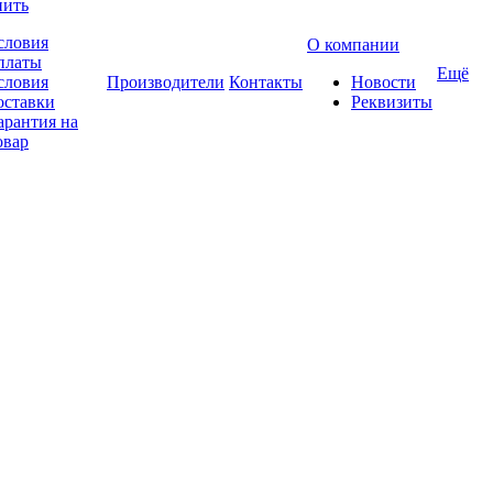
пить
словия
О компании
платы
Ещё
словия
Производители
Контакты
Новости
оставки
Реквизиты
арантия на
овар