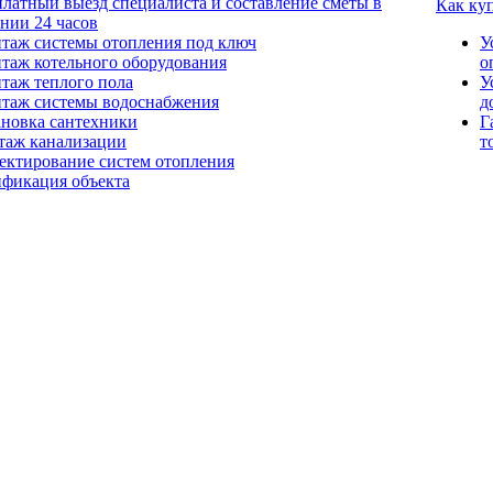
платный выезд специалиста и составление сметы в
Как ку
ении 24 часов
таж системы отопления под ключ
У
таж котельного оборудования
о
таж теплого пола
У
таж системы водоснабжения
д
ановка сантехники
Г
таж канализации
т
ектирование систем отопления
ификация объекта