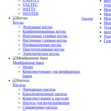
UNI-FITT
Бес
VALTEC
теч
WATTS
Мон
WESTER
Мон
Акции
Мон
Котлы
Мон
Дизельные котлы
Уст
Комбинированные котлы
мон
Напольные газовые котлы
Про
Настенные газовые котлы
Газ
Промышленные котлы
Твердотопливные котлы
Электрические котлы
Мембранные баки
Wester
Комплектуюшие для мембранных
баков
Насосы
Дренажные насосы
Канализационные насосы
Комплектующие к насосам
Насосы для водоснабжения
Скваженные насосы