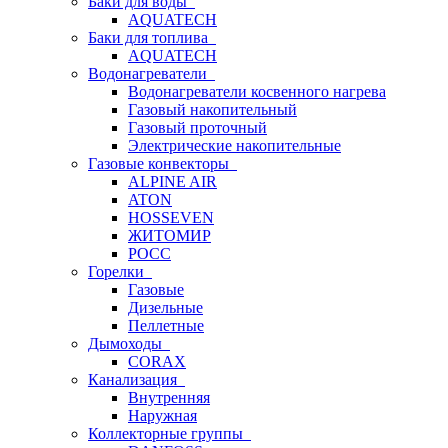
Баки для воды
AQUATECH
Баки для топлива
AQUATECH
Водонагреватели
Водонагреватели косвенного нагрева
Газовый накопительный
Газовый проточный
Электрические накопительные
Газовые конвекторы
ALPINE AIR
ATON
HOSSEVEN
ЖИТОМИР
РОСС
Горелки
Газовые
Дизельные
Пеллетные
Дымоходы
CORAX
Канализация
Внутренняя
Наружная
Коллекторные группы