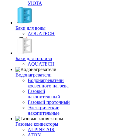
УЮТА
Баки для воды
AQUATECH
Баки для топлива
AQUATECH
Водонагреватели
Водонагреватели
косвенного нагрева
Газовый
накопительный
Газовый проточный
Электрические
накопительные
Газовые конвекторы
ALPINE AIR
ATON