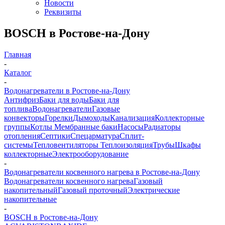
Новости
Реквизиты
BOSCH в Ростове-на-Дону
Главная
-
Каталог
-
Водонагреватели в Ростове-на-Дону
Антифриз
Баки для воды
Баки для
топлива
Водонагреватели
Газовые
конвекторы
Горелки
Дымоходы
Канализация
Коллекторные
группы
Котлы
Мембранные баки
Насосы
Радиаторы
отопления
Септики
Спецарматура
Сплит-
системы
Тепловентиляторы
Теплоизоляция
Трубы
Шкафы
коллекторные
Электрооборудование
-
Водонагреватели косвенного нагрева в Ростове-на-Дону
Водонагреватели косвенного нагрева
Газовый
накопительный
Газовый проточный
Электрические
накопительные
-
BOSCH в Ростове-на-Дону