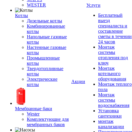
WESTER
Услуги
Бесплатный
Котлы
выезд
Дизельные котлы
специалиста и
Комбинированные
составление
котлы
сметы в течении
Напольные газовые
24 часов
котлы
Монтаж
Настенные газовые
системы
котлы
отопления под
Промышленные
ключ
котлы
Монтаж
Твердотопливные
котельного
котлы
оборудования
Электрические
Акции
Монтаж теплого
котлы
пола
Монтаж
системы
водоснабжения
Мембранные баки
Установка
Wester
сантехники
Комплектуюшие для
монтаж
мембранных баков
канализации
Проектирование