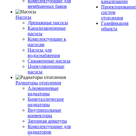
Комплектуюшие для
канализации
мембранных баков
Проектирование
систем
Насосы
отопления
Дренажные насосы
Газификация
Канализационные
объекта
насосы
Комплектующие к
насосам
Насосы для
водоснабжения
Скваженные насосы
Циркуляционные
насосы
Радиаторы отопления
Алюминиевые
радиаторы
Биметаллические
радиаторы
Внутрипольные
конвекторы
Запорная арматура
Комплектующие для
радиаторов