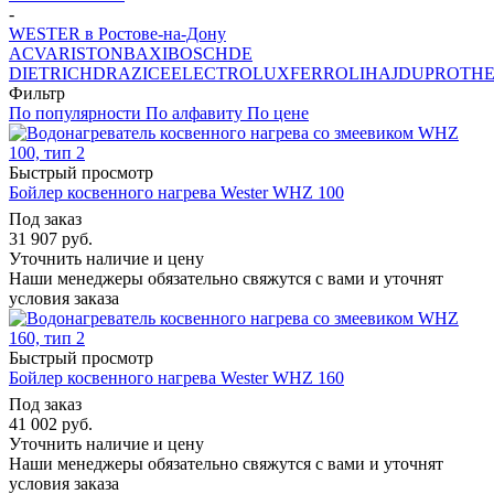
-
WESTER в Ростове-на-Дону
ACV
ARISTON
BAXI
BOSCH
DE
DIETRICH
DRAZICE
ELECTROLUX
FERROLI
HAJDU
PROTH
Фильтр
По популярности
По алфавиту
По цене
Быстрый просмотр
Бойлер косвенного нагрева Wester WHZ 100
Под заказ
31 907
руб.
Уточнить наличие и цену
Наши менеджеры обязательно свяжутся с вами и уточнят
условия заказа
Быстрый просмотр
Бойлер косвенного нагрева Wester WHZ 160
Под заказ
41 002
руб.
Уточнить наличие и цену
Наши менеджеры обязательно свяжутся с вами и уточнят
условия заказа