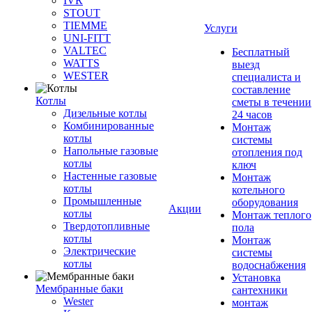
IVR
STOUT
TIEMME
Услуги
UNI-FITT
VALTEC
Бесплатный
WATTS
выезд
WESTER
специалиста и
составление
Котлы
сметы в течении
Дизельные котлы
24 часов
Комбинированные
Монтаж
котлы
системы
Напольные газовые
отопления под
котлы
ключ
Настенные газовые
Монтаж
котлы
котельного
Промышленные
оборудования
Акции
котлы
Монтаж теплого
Твердотопливные
пола
котлы
Монтаж
Электрические
системы
котлы
водоснабжения
Установка
Мембранные баки
сантехники
Wester
монтаж