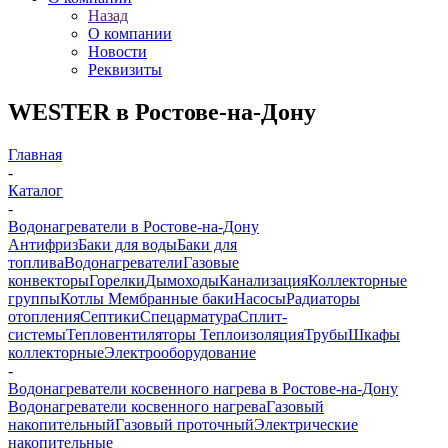
Назад
О компании
Новости
Реквизиты
WESTER в Ростове-на-Дону
Главная
-
Каталог
-
Водонагреватели в Ростове-на-Дону
Антифриз
Баки для воды
Баки для
топлива
Водонагреватели
Газовые
конвекторы
Горелки
Дымоходы
Канализация
Коллекторные
группы
Котлы
Мембранные баки
Насосы
Радиаторы
отопления
Септики
Спецарматура
Сплит-
системы
Тепловентиляторы
Теплоизоляция
Трубы
Шкафы
коллекторные
Электрооборудование
-
Водонагреватели косвенного нагрева в Ростове-на-Дону
Водонагреватели косвенного нагрева
Газовый
накопительный
Газовый проточный
Электрические
накопительные