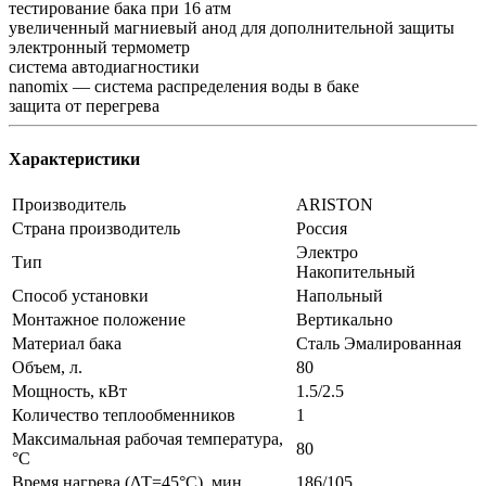
тестирование бака при 16 атм
увеличенный магниевый анод для дополнительной защиты
электронный термометр
система автодиагностики
nanomix — система распределения воды в баке
защита от перегрева
Характеристики
Производитель
ARISTON
Страна производитель
Россия
Электро
Тип
Накопительный
Способ установки
Напольный
Монтажное положение
Вертикально
Материал бака
Сталь Эмалированная
Объем, л.
80
Мощность, кВт
1.5/2.5
Количество теплообменников
1
Максимальная рабочая температура,
80
°C
Время нагрева (ΔT=45°С), мин.
186/105