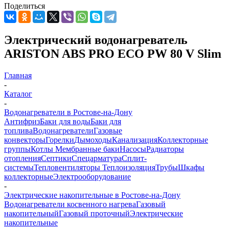
Поделиться
Электрический водонагреватель
ARISTON ABS PRO ECO PW 80 V Slim
Главная
-
Каталог
-
Водонагреватели в Ростове-на-Дону
Антифриз
Баки для воды
Баки для
топлива
Водонагреватели
Газовые
конвекторы
Горелки
Дымоходы
Канализация
Коллекторные
группы
Котлы
Мембранные баки
Насосы
Радиаторы
отопления
Септики
Спецарматура
Сплит-
системы
Тепловентиляторы
Теплоизоляция
Трубы
Шкафы
коллекторные
Электрооборудование
-
Электрические накопительные в Ростове-на-Дону
Водонагреватели косвенного нагрева
Газовый
накопительный
Газовый проточный
Электрические
накопительные