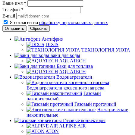
Ваше имя
*
Телефон
*
E-mail
Я согласен на
обработку персональных данных
Сбросить
Антифриз
DIXIS
ТЕХНОЛОГИЯ УЮТА
Баки для воды
AQUATECH
Баки для топлива
AQUATECH
Водонагреватели
Водонагреватели косвенного нагрева
Газовый
накопительный
Газовый проточный
Электрические
накопительные
Газовые конвекторы
ALPINE AIR
ATON