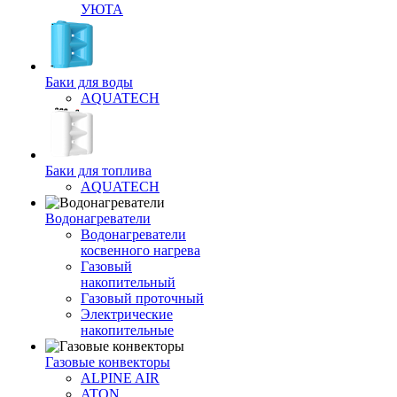
УЮТА
Баки для воды
AQUATECH
Баки для топлива
AQUATECH
Водонагреватели
Водонагреватели
косвенного нагрева
Газовый
накопительный
Газовый проточный
Электрические
накопительные
Газовые конвекторы
ALPINE AIR
ATON