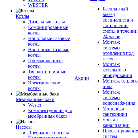
WESTER
Бесплатный
выезд
Котлы
специалиста и
Дизельные котлы
составление
Комбинированные
сметы в течении
котлы
24 часов
Напольные газовые
Монтаж
котлы
системы
Настенные газовые
отопления под
котлы
ключ
Промышленные
Монтаж
котлы
котельного
Твердотопливные
оборудования
котлы
Акции
Монтаж теплого
Электрические
пола
котлы
Монтаж
системы
Мембранные баки
водоснабжения
Wester
Установка
Комплектуюшие для
сантехники
мембранных баков
монтаж
канализации
Насосы
Проектирование
Дренажные насосы
систем