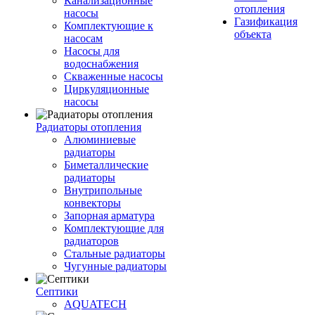
Канализационные
отопления
насосы
Газификация
Комплектующие к
объекта
насосам
Насосы для
водоснабжения
Скваженные насосы
Циркуляционные
насосы
Радиаторы отопления
Алюминиевые
радиаторы
Биметаллические
радиаторы
Внутрипольные
конвекторы
Запорная арматура
Комплектующие для
радиаторов
Стальные радиаторы
Чугунные радиаторы
Септики
AQUATECH