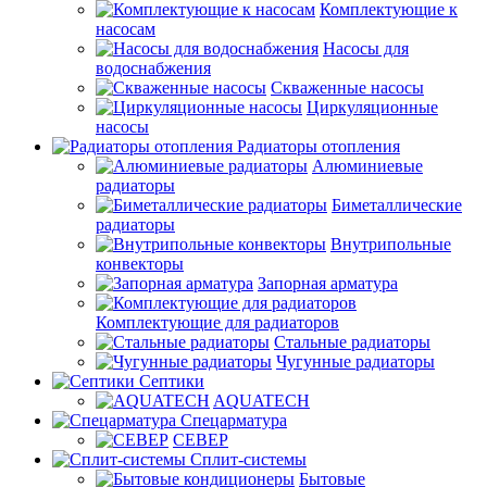
Комплектующие к
насосам
Насосы для
водоснабжения
Скваженные насосы
Циркуляционные
насосы
Радиаторы отопления
Алюминиевые
радиаторы
Биметаллические
радиаторы
Внутрипольные
конвекторы
Запорная арматура
Комплектующие для радиаторов
Стальные радиаторы
Чугунные радиаторы
Септики
AQUATECH
Спецарматура
СЕВЕР
Сплит-системы
Бытовые