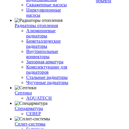
объекта
Скваженные насосы
Циркуляционные
насосы
Радиаторы отопления
Алюминиевые
радиаторы
Биметаллические
радиаторы
Внутрипольные
конвекторы
Запорная арматура
Комплектующие для
радиаторов
Стальные радиаторы
Чугунные радиаторы
Септики
AQUATECH
Спецарматура
СЕВЕР
Сплит-системы