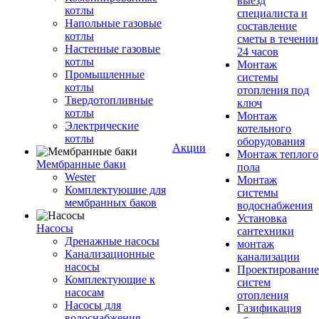
выезд
котлы
специалиста и
Напольные газовые
составление
котлы
сметы в течении
Настенные газовые
24 часов
котлы
Монтаж
Промышленные
системы
котлы
отопления под
Твердотопливные
ключ
котлы
Монтаж
Электрические
котельного
котлы
оборудования
Акции
Монтаж теплого
Мембранные баки
пола
Wester
Монтаж
Комплектуюшие для
системы
мембранных баков
водоснабжения
Установка
Насосы
сантехники
Дренажные насосы
монтаж
Канализационные
канализации
насосы
Проектирование
Комплектующие к
систем
насосам
отопления
Насосы для
Газификация
водоснабжения