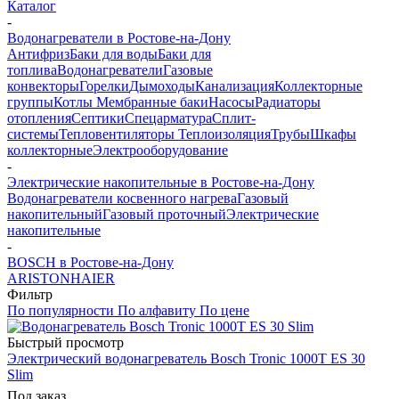
Каталог
-
Водонагреватели в Ростове-на-Дону
Антифриз
Баки для воды
Баки для
топлива
Водонагреватели
Газовые
конвекторы
Горелки
Дымоходы
Канализация
Коллекторные
группы
Котлы
Мембранные баки
Насосы
Радиаторы
отопления
Септики
Спецарматура
Сплит-
системы
Тепловентиляторы
Теплоизоляция
Трубы
Шкафы
коллекторные
Электрооборудование
-
Электрические накопительные в Ростове-на-Дону
Водонагреватели косвенного нагрева
Газовый
накопительный
Газовый проточный
Электрические
накопительные
-
BOSCH в Ростове-на-Дону
ARISTON
HAIER
Фильтр
По популярности
По алфавиту
По цене
Быстрый просмотр
Электрический водонагреватель Bosch Tronic 1000T ES 30
Slim
Под заказ