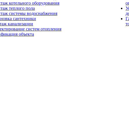
таж котельного оборудования
о
таж теплого пола
У
таж системы водоснабжения
д
ановка сантехники
Г
таж канализации
т
ектирование систем отопления
ификация объекта