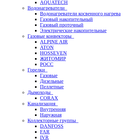
AQUATECH
Водонагреватели
Водонагреватели косвенного нагрева
Газовый накопительный
Газовый проточный
Электрические накопительные
Газовые конвекторы
ALPINE AIR
ATON
HOSSEVEN
ЖИТОМИР
РОСС
Горелки
Газовые
Дизельные
Пеллетные
Дымоходы
CORAX
Канализация
Внутренняя
Наружная
Коллекторные группы
DANFOSS
FAR
IVR