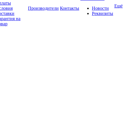
платы
Ещё
словия
Производители
Контакты
Новости
оставки
Реквизиты
арантия на
овар