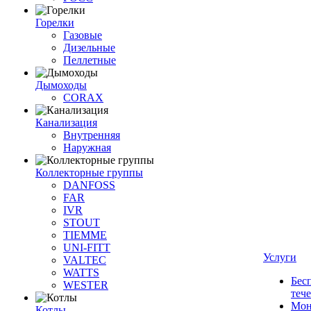
Горелки
Газовые
Дизельные
Пеллетные
Дымоходы
CORAX
Канализация
Внутренняя
Наружная
Коллекторные группы
DANFOSS
FAR
IVR
STOUT
TIEMME
UNI-FITT
Услуги
VALTEC
WATTS
Бес
WESTER
теч
Мон
Котлы