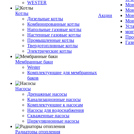
WESTER
Мон
Мон
Котлы
Акции
Мон
Дизельные котлы
Мон
Комбинированные котлы
Уст
Напольные газовые котлы
мон
Настенные газовые котлы
Про
Промышленные котлы
Газ
Твердотопливные котлы
Электрические котлы
Мембранные баки
Wester
Комплектуюшие для мембранных
баков
Насосы
Дренажные насосы
Канализационные насосы
Комплектующие к насосам
Насосы для водоснабжения
Скваженные насосы
Циркуляционные насосы
Радиаторы отопления