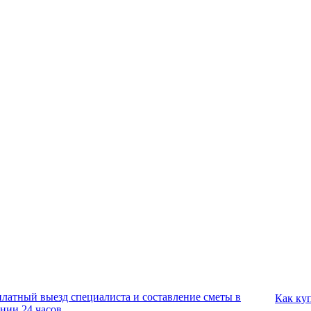
платный выезд специалиста и составление сметы в
Как ку
ении 24 часов