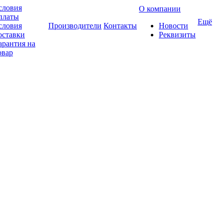
словия
О компании
платы
Ещё
словия
Производители
Контакты
Новости
оставки
Реквизиты
арантия на
овар