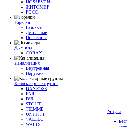
HOSSEVEN
ЖИТОМИР
РОСС
Горелки
Газовые
Дизельные
Пеллетные
Дымоходы
CORAX
Канализация
Внутренняя
Наружная
Коллекторные группы
DANFOSS
FAR
IVR
STOUT
TIEMME
Услуги
UNI-FITT
VALTEC
Бес
WATTS
теч