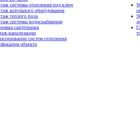
таж системы отопления под ключ
У
таж котельного оборудования
о
таж теплого пола
У
таж системы водоснабжения
д
ановка сантехники
Г
таж канализации
т
ектирование систем отопления
ификация объекта