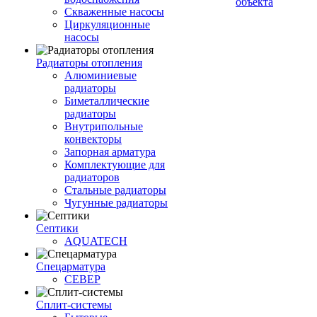
объекта
Скваженные насосы
Циркуляционные
насосы
Радиаторы отопления
Алюминиевые
радиаторы
Биметаллические
радиаторы
Внутрипольные
конвекторы
Запорная арматура
Комплектующие для
радиаторов
Стальные радиаторы
Чугунные радиаторы
Септики
AQUATECH
Спецарматура
СЕВЕР
Сплит-системы