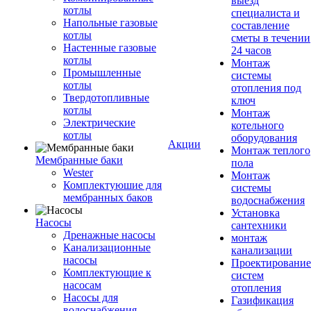
выезд
котлы
специалиста и
Напольные газовые
составление
котлы
сметы в течении
Настенные газовые
24 часов
котлы
Монтаж
Промышленные
системы
котлы
отопления под
Твердотопливные
ключ
котлы
Монтаж
Электрические
котельного
котлы
оборудования
Акции
Монтаж теплого
Мембранные баки
пола
Wester
Монтаж
Комплектуюшие для
системы
мембранных баков
водоснабжения
Установка
Насосы
сантехники
Дренажные насосы
монтаж
Канализационные
канализации
насосы
Проектирование
Комплектующие к
систем
насосам
отопления
Насосы для
Газификация
водоснабжения