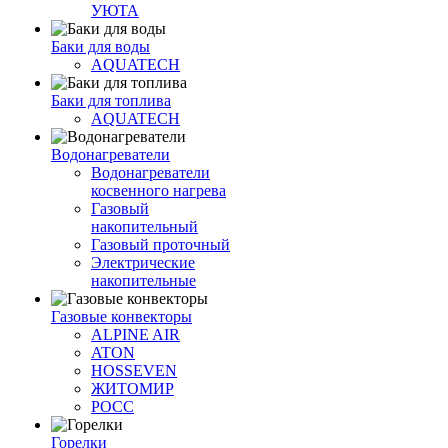
УЮТА
Баки для воды
AQUATECH
Баки для топлива
AQUATECH
Водонагреватели
Водонагреватели
косвенного нагрева
Газовый
накопительный
Газовый проточный
Электрические
накопительные
Газовые конвекторы
ALPINE AIR
ATON
HOSSEVEN
ЖИТОМИР
РОСС
Горелки