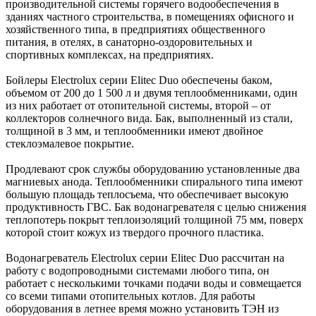
производительной системы горячего водообеспечения в
зданиях частного строительства, в помещениях офисного и
хозяйственного типа, в предприятиях общественного
питания, в отелях, в санаторно-оздоровительных и
спортивных комплексах, на предприятиях.
Бойлеры Electrolux серии Elitec Duo обеспечены баком,
объемом от 200 до 1 500 л и двумя теплообменниками, один
из них работает от отопительной системы, второй – от
коллекторов солнечного вида. Бак, выполненный из стали,
толщиной в 3 мм, и теплообменники имеют двойное
стеклоэмалевое покрытие.
Продлевают срок службы оборудованию установленные два
магниевых анода. Теплообменники спирального типа имеют
большую площадь теплосъема, что обеспечивает высокую
продуктивность ГВС. Бак водонагревателя с целью снижения
теплопотерь покрыт теплоизоляций толщиной 75 мм, поверх
которой стоит кожух из твердого прочного пластика.
Водонагреватель Electrolux серии Elitec Duo рассчитан на
работу с водопроводными системами любого типа, он
работает с несколькими точками подачи воды и совмещается
со всеми типами отопительных котлов. Для работы
оборудования в летнее время можно установить ТЭН из