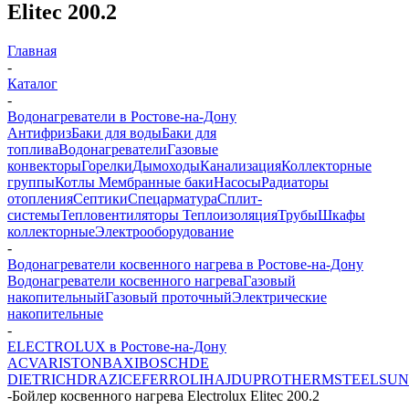
Elitec 200.2
Главная
-
Каталог
-
Водонагреватели в Ростове-на-Дону
Антифриз
Баки для воды
Баки для
топлива
Водонагреватели
Газовые
конвекторы
Горелки
Дымоходы
Канализация
Коллекторные
группы
Котлы
Мембранные баки
Насосы
Радиаторы
отопления
Септики
Спецарматура
Сплит-
системы
Тепловентиляторы
Теплоизоляция
Трубы
Шкафы
коллекторные
Электрооборудование
-
Водонагреватели косвенного нагрева в Ростове-на-Дону
Водонагреватели косвенного нагрева
Газовый
накопительный
Газовый проточный
Электрические
накопительные
-
ELECTROLUX в Ростове-на-Дону
ACV
ARISTON
BAXI
BOSCH
DE
DIETRICH
DRAZICE
FERROLI
HAJDU
PROTHERM
STEELSUN
-
Бойлер косвенного нагрева Electrolux Elitec 200.2