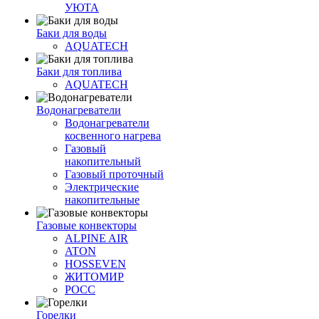
УЮТА
Баки для воды
AQUATECH
Баки для топлива
AQUATECH
Водонагреватели
Водонагреватели
косвенного нагрева
Газовый
накопительный
Газовый проточный
Электрические
накопительные
Газовые конвекторы
ALPINE AIR
ATON
HOSSEVEN
ЖИТОМИР
РОСС
Горелки