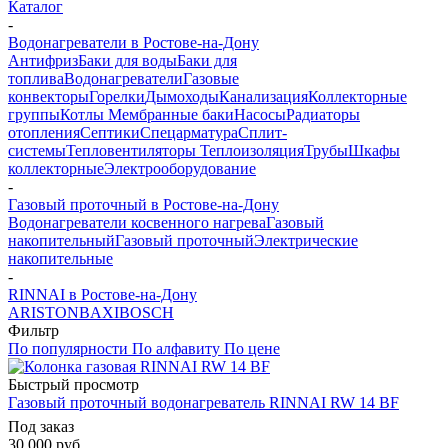
Каталог
-
Водонагреватели в Ростове-на-Дону
Антифриз
Баки для воды
Баки для
топлива
Водонагреватели
Газовые
конвекторы
Горелки
Дымоходы
Канализация
Коллекторные
группы
Котлы
Мембранные баки
Насосы
Радиаторы
отопления
Септики
Спецарматура
Сплит-
системы
Тепловентиляторы
Теплоизоляция
Трубы
Шкафы
коллекторные
Электрооборудование
-
Газовый проточный в Ростове-на-Дону
Водонагреватели косвенного нагрева
Газовый
накопительный
Газовый проточный
Электрические
накопительные
-
RINNAI в Ростове-на-Дону
ARISTON
BAXI
BOSCH
Фильтр
По популярности
По алфавиту
По цене
Быстрый просмотр
Газовый проточный водонагреватель RINNAI RW 14 BF
Под заказ
30 000
руб.