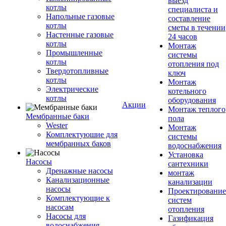
выезд
котлы
специалиста и
Напольные газовые
составление
котлы
сметы в течении
Настенные газовые
24 часов
котлы
Монтаж
Промышленные
системы
котлы
отопления под
Твердотопливные
ключ
котлы
Монтаж
Электрические
котельного
котлы
оборудования
Акции
Монтаж теплого
Мембранные баки
пола
Wester
Монтаж
Комплектуюшие для
системы
мембранных баков
водоснабжения
Установка
Насосы
сантехники
Дренажные насосы
монтаж
Канализационные
канализации
насосы
Проектирование
Комплектующие к
систем
насосам
отопления
Насосы для
Газификация
водоснабжения