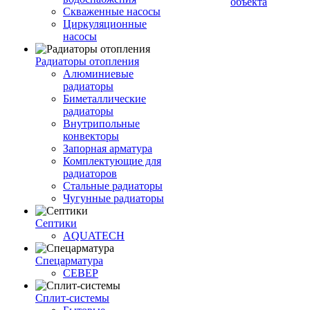
объекта
Скваженные насосы
Циркуляционные
насосы
Радиаторы отопления
Алюминиевые
радиаторы
Биметаллические
радиаторы
Внутрипольные
конвекторы
Запорная арматура
Комплектующие для
радиаторов
Стальные радиаторы
Чугунные радиаторы
Септики
AQUATECH
Спецарматура
СЕВЕР
Сплит-системы