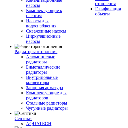
Канализационные
отопления
насосы
Газификация
Комплектующие к
объекта
насосам
Насосы для
водоснабжения
Скваженные насосы
Циркуляционные
насосы
Радиаторы отопления
Алюминиевые
радиаторы
Биметаллические
радиаторы
Внутрипольные
конвекторы
Запорная арматура
Комплектующие для
радиаторов
Стальные радиаторы
Чугунные радиаторы
Септики
AQUATECH