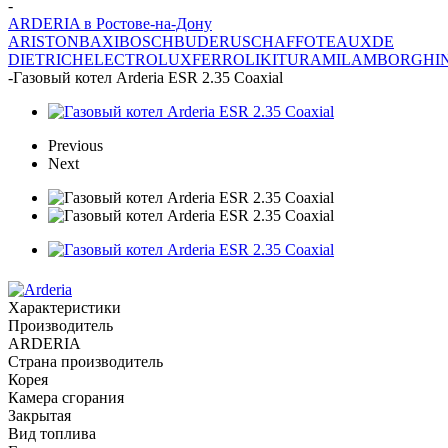
-
ARDERIA в Ростове-на-Дону
ARISTON
BAXI
BOSCH
BUDERUS
CHAFFOTEAUX
DE
DIETRICH
ELECTROLUX
FERROLI
KITURAMI
LAMBORGHIN
-
Газовый котел Arderia ESR 2.35 Coaxial
Previous
Next
Характеристики
Производитель
ARDERIA
Страна производитель
Корея
Камера сгорания
Закрытая
Вид топлива