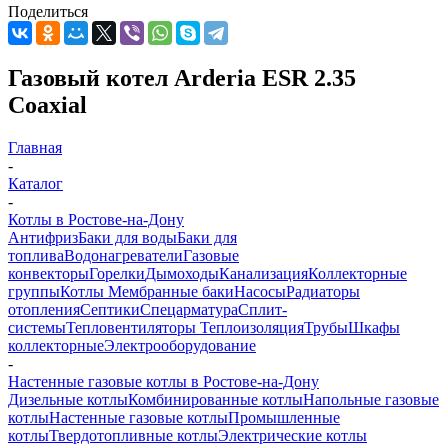
Поделиться
Газовый котел Arderia ESR 2.35
Coaxial
Главная
-
Каталог
-
Котлы в Ростове-на-Дону
Антифриз
Баки для воды
Баки для
топлива
Водонагреватели
Газовые
конвекторы
Горелки
Дымоходы
Канализация
Коллекторные
группы
Котлы
Мембранные баки
Насосы
Радиаторы
отопления
Септики
Спецарматура
Сплит-
системы
Тепловентиляторы
Теплоизоляция
Трубы
Шкафы
коллекторные
Электрооборудование
-
Настенные газовые котлы в Ростове-на-Дону
Дизельные котлы
Комбинированные котлы
Напольные газовые
котлы
Настенные газовые котлы
Промышленные
котлы
Твердотопливные котлы
Электрические котлы