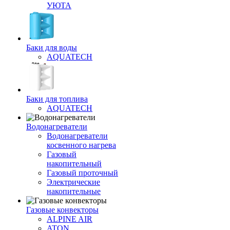
УЮТА
Баки для воды
AQUATECH
Баки для топлива
AQUATECH
Водонагреватели
Водонагреватели
косвенного нагрева
Газовый
накопительный
Газовый проточный
Электрические
накопительные
Газовые конвекторы
ALPINE AIR
ATON