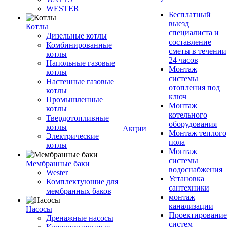
WESTER
Бесплатный
выезд
Котлы
специалиста и
Дизельные котлы
составление
Комбинированные
сметы в течении
котлы
24 часов
Напольные газовые
Монтаж
котлы
системы
Настенные газовые
отопления под
котлы
ключ
Промышленные
Монтаж
котлы
котельного
Твердотопливные
оборудования
котлы
Акции
Монтаж теплого
Электрические
пола
котлы
Монтаж
системы
Мембранные баки
водоснабжения
Wester
Установка
Комплектуюшие для
сантехники
мембранных баков
монтаж
канализации
Насосы
Проектирование
Дренажные насосы
систем