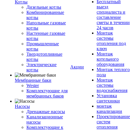
Бесплатный
Котлы
выезд
Дизельные котлы
специалиста и
Комбинированные
составление
котлы
сметы в течении
Напольные газовые
24 часов
котлы
Монтаж
Настенные газовые
системы
котлы
отопления под
Промышленные
ключ
котлы
Монтаж
Твердотопливные
котельного
котлы
оборудования
Электрические
Акции
Монтаж теплого
котлы
пола
Монтаж
Мембранные баки
системы
Wester
водоснабжения
Комплектуюшие для
Установка
мембранных баков
сантехники
монтаж
Насосы
канализации
Дренажные насосы
Проектирование
Канализационные
систем
насосы
отопления
Комплектующие к