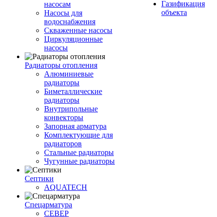
Газификация
насосам
объекта
Насосы для
водоснабжения
Скваженные насосы
Циркуляционные
насосы
Радиаторы отопления
Алюминиевые
радиаторы
Биметаллические
радиаторы
Внутрипольные
конвекторы
Запорная арматура
Комплектующие для
радиаторов
Стальные радиаторы
Чугунные радиаторы
Септики
AQUATECH
Спецарматура
СЕВЕР