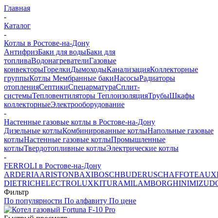
Главная
-
Каталог
-
Котлы в Ростове-на-Дону
Антифриз
Баки для воды
Баки для
топлива
Водонагреватели
Газовые
конвекторы
Горелки
Дымоходы
Канализация
Коллекторные
группы
Котлы
Мембранные баки
Насосы
Радиаторы
отопления
Септики
Спецарматура
Сплит-
системы
Тепловентиляторы
Теплоизоляция
Трубы
Шкафы
коллекторные
Электрооборудование
-
Настенные газовые котлы в Ростове-на-Дону
Дизельные котлы
Комбинированные котлы
Напольные газовые
котлы
Настенные газовые котлы
Промышленные
котлы
Твердотопливные котлы
Электрические котлы
-
FERROLI в Ростове-на-Дону
ARDERIA
ARISTON
BAXI
BOSCH
BUDERUS
CHAFFOTEAUX
DIETRICH
ELECTROLUX
KITURAMI
LAMBORGHINI
MIZUD
Фильтр
По популярности
По алфавиту
По цене