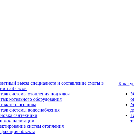
платный выезд специалиста и составление сметы в
Как ку
ении 24 часов
таж системы отопления под ключ
У
таж котельного оборудования
о
таж теплого пола
У
таж системы водоснабжения
д
ановка сантехники
Г
таж канализации
т
ектирование систем отопления
ификация объекта