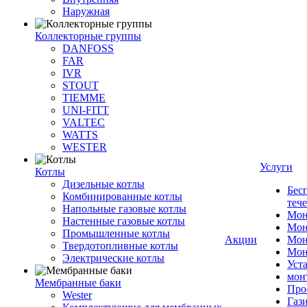
Наружная
Коллекторные группы
DANFOSS
FAR
IVR
STOUT
TIEMME
UNI-FITT
VALTEC
WATTS
WESTER
Услуги
Котлы
Дизельные котлы
Бес
Комбинированные котлы
теч
Напольные газовые котлы
Мон
Настенные газовые котлы
Мон
Промышленные котлы
Акции
Мон
Твердотопливные котлы
Мон
Электрические котлы
Уст
мон
Мембранные баки
Про
Wester
Газ