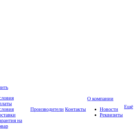
пить
словия
О компании
платы
Ещё
словия
Производители
Контакты
Новости
оставки
Реквизиты
арантия на
овар