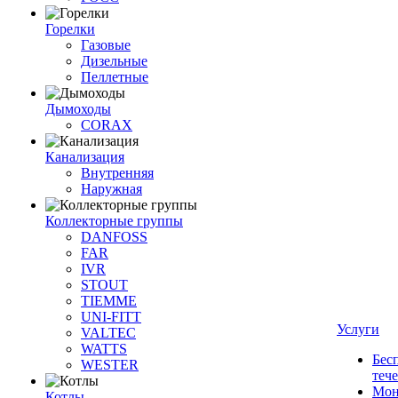
Горелки
Газовые
Дизельные
Пеллетные
Дымоходы
CORAX
Канализация
Внутренняя
Наружная
Коллекторные группы
DANFOSS
FAR
IVR
STOUT
TIEMME
UNI-FITT
Услуги
VALTEC
WATTS
Бес
WESTER
теч
Мон
Котлы