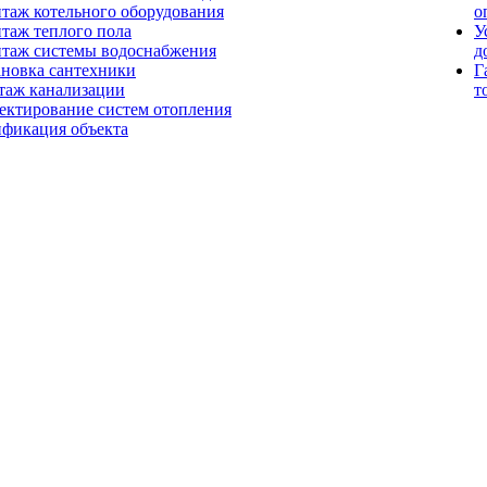
таж котельного оборудования
о
таж теплого пола
У
таж системы водоснабжения
д
ановка сантехники
Г
таж канализации
т
ектирование систем отопления
ификация объекта