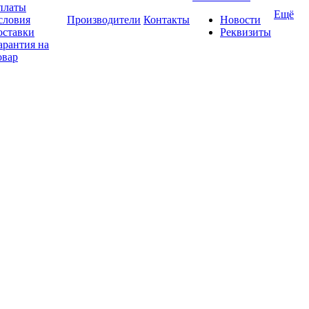
платы
Ещё
словия
Производители
Контакты
Новости
оставки
Реквизиты
арантия на
овар