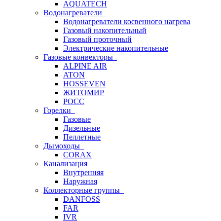
AQUATECH
Водонагреватели
Водонагреватели косвенного нагрева
Газовый накопительный
Газовый проточный
Электрические накопительные
Газовые конвекторы
ALPINE AIR
ATON
HOSSEVEN
ЖИТОМИР
РОСС
Горелки
Газовые
Дизельные
Пеллетные
Дымоходы
CORAX
Канализация
Внутренняя
Наружная
Коллекторные группы
DANFOSS
FAR
IVR