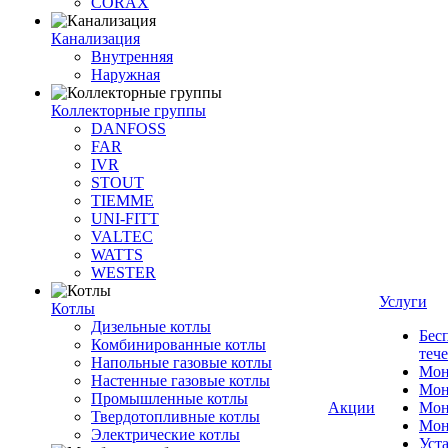
CORAX
Канализация
Внутренняя
Наружная
Коллекторные группы
DANFOSS
FAR
IVR
STOUT
TIEMME
UNI-FITT
VALTEC
WATTS
WESTER
Услуги
Котлы
Дизельные котлы
Бес
Комбинированные котлы
теч
Напольные газовые котлы
Мон
Настенные газовые котлы
Мон
Промышленные котлы
Акции
Мон
Твердотопливные котлы
Мон
Электрические котлы
Уст