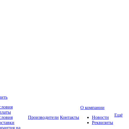
пить
словия
О компании
платы
Ещё
словия
Производители
Контакты
Новости
оставки
Реквизиты
арантия на