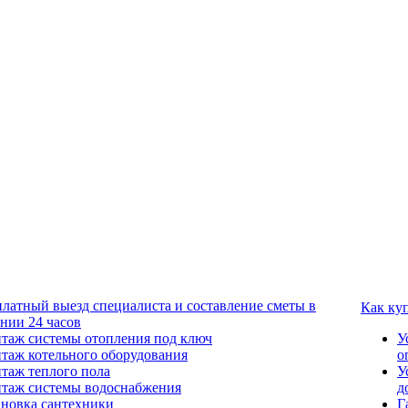
платный выезд специалиста и составление сметы в
Как ку
ении 24 часов
таж системы отопления под ключ
У
таж котельного оборудования
о
таж теплого пола
У
таж системы водоснабжения
д
ановка сантехники
Г