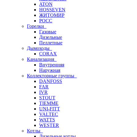
ATON
HOSSEVEN
ЖИТОМИР
РОСС
Горелки
Газовые
Дизельные
Пеллетные
Дымоходы
CORAX
Канализация
Внутренняя
Наружная
Коллекторные группы
DANFOSS
FAR
IVR
STOUT
TIEMME
UNI-FITT
VALTEC
WATTS
WESTER
Котлы
Дизельные котлы