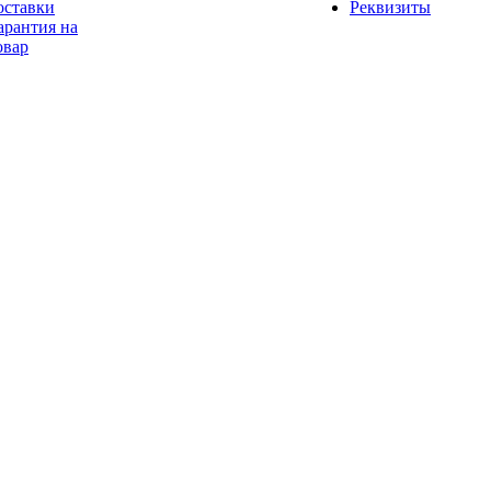
оставки
Реквизиты
арантия на
овар