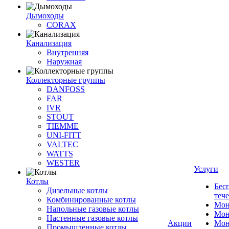
Дымоходы
CORAX
Канализация
Внутренняя
Наружная
Коллекторные группы
DANFOSS
FAR
IVR
STOUT
TIEMME
UNI-FITT
VALTEC
WATTS
WESTER
Услуги
Котлы
Бес
Дизельные котлы
теч
Комбинированные котлы
Мон
Напольные газовые котлы
Мон
Настенные газовые котлы
Акции
Мон
Промышленные котлы