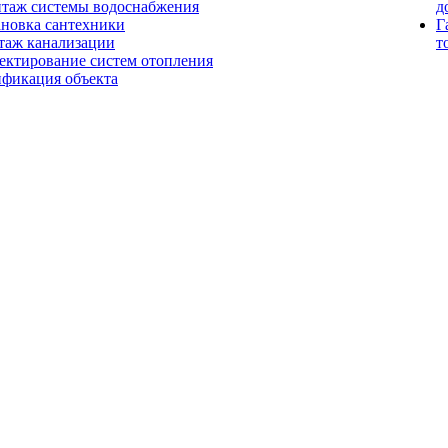
таж системы водоснабжения
д
ановка сантехники
Г
таж канализации
т
ектирование систем отопления
ификация объекта