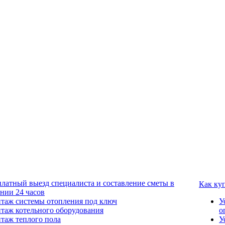
платный выезд специалиста и составление сметы в
Как ку
ении 24 часов
таж системы отопления под ключ
У
таж котельного оборудования
о
таж теплого пола
У