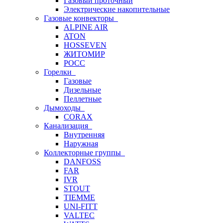
Газовый проточный
Электрические накопительные
Газовые конвекторы
ALPINE AIR
ATON
HOSSEVEN
ЖИТОМИР
РОСС
Горелки
Газовые
Дизельные
Пеллетные
Дымоходы
CORAX
Канализация
Внутренняя
Наружная
Коллекторные группы
DANFOSS
FAR
IVR
STOUT
TIEMME
UNI-FITT
VALTEC