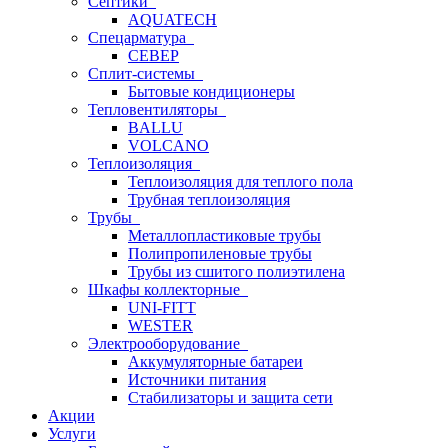
Септики
AQUATECH
Спецарматура
СЕВЕР
Сплит-системы
Бытовые кондиционеры
Тепловентиляторы
BALLU
VOLCANO
Теплоизоляция
Теплоизоляция для теплого пола
Трубная теплоизоляция
Трубы
Металлопластиковые трубы
Полипропиленовые трубы
Трубы из сшитого полиэтилена
Шкафы коллекторные
UNI-FITT
WESTER
Электрооборудование
Аккумуляторные батареи
Источники питания
Стабилизаторы и защита сети
Акции
Услуги