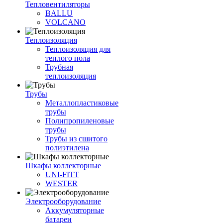
Тепловентиляторы
BALLU
VOLCANO
Теплоизоляция
Теплоизоляция для
теплого пола
Трубная
теплоизоляция
Трубы
Металлопластиковые
трубы
Полипропиленовые
трубы
Трубы из сшитого
полиэтилена
Шкафы коллекторные
UNI-FITT
WESTER
Электрооборудование
Аккумуляторные
батареи