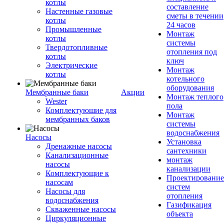
котлы
составление
Настенные газовые
сметы в течении
котлы
24 часов
Промышленные
Монтаж
котлы
системы
Твердотопливные
отопления под
котлы
ключ
Электрические
Монтаж
котлы
котельного
оборудования
Мембранные баки
Акции
Монтаж теплого
Wester
пола
Комплектуюшие для
Монтаж
мембранных баков
системы
водоснабжения
Насосы
Установка
Дренажные насосы
сантехники
Канализационные
монтаж
насосы
канализации
Комплектующие к
Проектирование
насосам
систем
Насосы для
отопления
водоснабжения
Газификация
Скваженные насосы
объекта
Циркуляционные