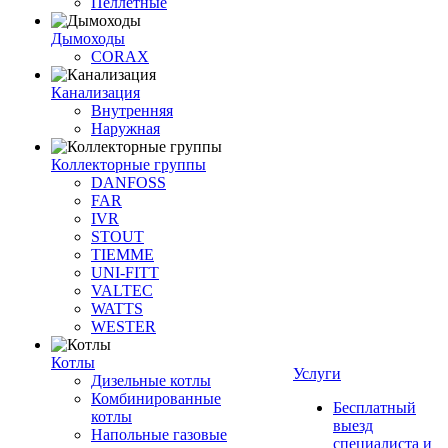
Пеллетные
Дымоходы
CORAX
Канализация
Внутренняя
Наружная
Коллекторные группы
DANFOSS
FAR
IVR
STOUT
TIEMME
UNI-FITT
VALTEC
WATTS
WESTER
Котлы
Услуги
Дизельные котлы
Комбинированные
Бесплатный
котлы
выезд
Напольные газовые
специалиста и