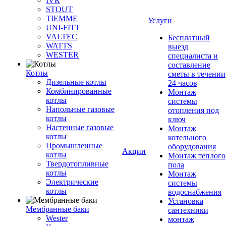
IVR
STOUT
TIEMME
Услуги
UNI-FITT
VALTEC
Бесплатный
WATTS
выезд
WESTER
специалиста и
составление
Котлы
сметы в течении
Дизельные котлы
24 часов
Комбинированные
Монтаж
котлы
системы
Напольные газовые
отопления под
котлы
ключ
Настенные газовые
Монтаж
котлы
котельного
Промышленные
оборудования
Акции
котлы
Монтаж теплого
Твердотопливные
пола
котлы
Монтаж
Электрические
системы
котлы
водоснабжения
Установка
Мембранные баки
сантехники
Wester
монтаж