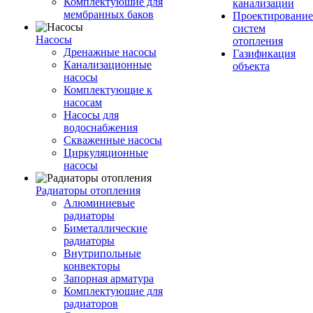
Комплектуюшие для
канализации
мембранных баков
Проектирование
систем
Насосы
отопления
Дренажные насосы
Газификация
Канализационные
объекта
насосы
Комплектующие к
насосам
Насосы для
водоснабжения
Скваженные насосы
Циркуляционные
насосы
Радиаторы отопления
Алюминиевые
радиаторы
Биметаллические
радиаторы
Внутрипольные
конвекторы
Запорная арматура
Комплектующие для
радиаторов