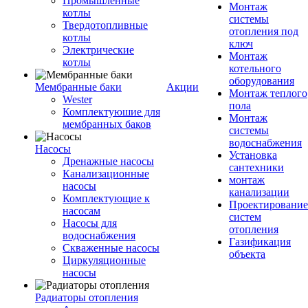
Промышленные
Монтаж
котлы
системы
Твердотопливные
отопления под
котлы
ключ
Электрические
Монтаж
котлы
котельного
оборудования
Мембранные баки
Акции
Монтаж теплого
Wester
пола
Комплектуюшие для
Монтаж
мембранных баков
системы
водоснабжения
Насосы
Установка
Дренажные насосы
сантехники
Канализационные
монтаж
насосы
канализации
Комплектующие к
Проектирование
насосам
систем
Насосы для
отопления
водоснабжения
Газификация
Скваженные насосы
объекта
Циркуляционные
насосы
Радиаторы отопления