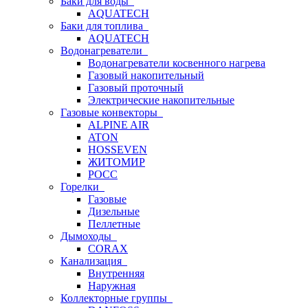
Баки для воды
AQUATECH
Баки для топлива
AQUATECH
Водонагреватели
Водонагреватели косвенного нагрева
Газовый накопительный
Газовый проточный
Электрические накопительные
Газовые конвекторы
ALPINE AIR
ATON
HOSSEVEN
ЖИТОМИР
РОСС
Горелки
Газовые
Дизельные
Пеллетные
Дымоходы
CORAX
Канализация
Внутренняя
Наружная
Коллекторные группы