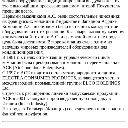
только оборудование кондиционирования воздуха и делать
это с высочайшим профессионализмом, второй Покупатель
превыше всего.
Первыми заказчиками A.C. были состоятельные чиновники
из французских колоний в Индокитае и Западной Африке.
Компании A.C. необходимо было вытеснить конкурентное
оборудование из этих регионов. Благодаря высокому качеству
климатической техники A.C. и грамотной политике продаж
цель была достигнута. Вскоре компания стала одним из
ведущих мировых производителей оборудования для
кондиционирования.
В 1981 г. в целях оптимизации управленческого цикла
компания была преобразована в холдинг и переименована в
ACE (Air Conditione Enterprises).
С 1997 г. ACE входит в состав международного холдинга
ELECTRA CONSUMER PRODUCTS, являющегося частью
международной промышленной группы ELCO HOLDINGS
Ltd.
Стремясь к расширению линейки выпускаемой продукции,
ACE в 2001 г. покупает производственную площадку в
Италии (Itelco Industry).
На заводе в Тилльере (Франция) сосредоточено производство
фанкойлов и руфтопов.