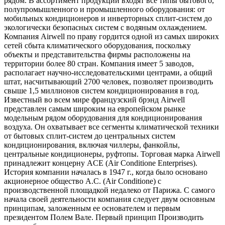
рядом. В ассортимент продукции входят все типы бытового,
полупромышленного и промышленного оборудования: от
мобильных кондиционеров и инверторных сплит-систем до
экологически безопасных систем с водяным охлаждением.
Компания Airwell по праву гордится одной из самых широких
сетей сбыта климатического оборудования, поскольку
объекты и представительства фирмы расположены на
территории более 80 стран. Компания имеет 5 заводов,
располагает научно-исследовательскими центрами, а общий
штат, насчитывающий 2700 человек, позволяет производить
свыше 1,5 миллионов систем кондиционирования в год.
Известный во всем мире французский брэнд Airwell
представлен самым широким на европейском рынке
модельным рядом оборудования для кондиционирования
воздуха. Он охватывает все сегменты климатической техники
от бытовых сплит-систем до центральных систем
кондиционирования, включая чиллеры, фанкойлы,
центральные кондиционеры, руфтопы. Торговая марка Airwell
принадлежит концерну ACE (Air Conditione Enterprises).
История компании началась в 1947 г., когда было основано
акционерное общество A.C. (Air Conditione) с
производственной площадкой недалеко от Парижа. С самого
начала своей деятельности компания следует двум основным
принципам, заложенным ее основателем и первым
президентом Полем Вале. Первый принцип Производить