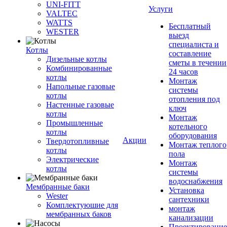
UNI-FITT
Услуги
VALTEC
WATTS
Бесплатный
WESTER
выезд
специалиста и
Котлы
составление
Дизельные котлы
сметы в течении
Комбинированные
24 часов
котлы
Монтаж
Напольные газовые
системы
котлы
отопления под
Настенные газовые
ключ
котлы
Монтаж
Промышленные
котельного
котлы
оборудования
Акции
Твердотопливные
Монтаж теплого
котлы
пола
Электрические
Монтаж
котлы
системы
водоснабжения
Мембранные баки
Установка
Wester
сантехники
Комплектуюшие для
монтаж
мембранных баков
канализации
Проектирование