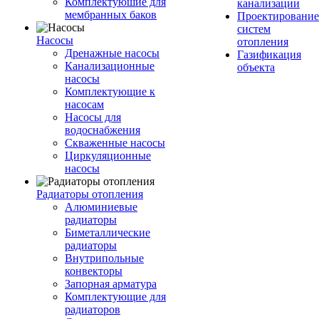
Комплектуюшие для
канализации
мембранных баков
Проектирование
систем
Насосы
отопления
Дренажные насосы
Газификация
Канализационные
объекта
насосы
Комплектующие к
насосам
Насосы для
водоснабжения
Скваженные насосы
Циркуляционные
насосы
Радиаторы отопления
Алюминиевые
радиаторы
Биметаллические
радиаторы
Внутрипольные
конвекторы
Запорная арматура
Комплектующие для
радиаторов