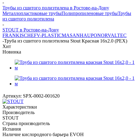
-
Трубы из сшитого полиэтилена в Ростове-на-Дону
Металлопластиковые трубы
Полипропиленовые трубы
Трубы
из сшитого полиэтилена
-
STOUT в Ростове-на-Дону
FRANKISCHE
FV-PLAST
ICMA
SANHA
UPONOR
VALTEC
-
Труба из сшитого полиэтилена Stout Красная 16х2.0 (PEX)
Хит
Новинка
Артикул:
SPX-0002-001620
Характеристики
Производитель
STOUT
Страна производитель
Испания
Наличие кислородного барьера EVOH