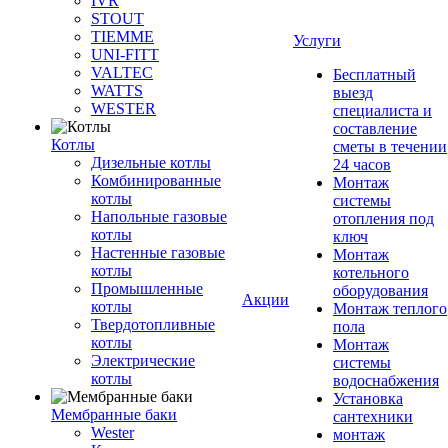
IVR
STOUT
TIEMME
Услуги
UNI-FITT
VALTEC
Бесплатный
WATTS
выезд
WESTER
специалиста и
составление
Котлы
сметы в течении
Дизельные котлы
24 часов
Комбинированные
Монтаж
котлы
системы
Напольные газовые
отопления под
котлы
ключ
Настенные газовые
Монтаж
котлы
котельного
Промышленные
оборудования
Акции
котлы
Монтаж теплого
Твердотопливные
пола
котлы
Монтаж
Электрические
системы
котлы
водоснабжения
Установка
Мембранные баки
сантехники
Wester
монтаж