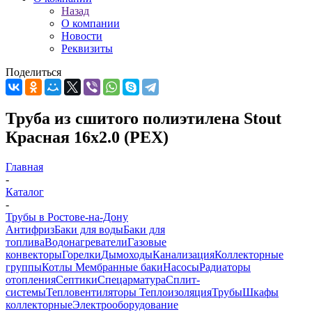
Назад
О компании
Новости
Реквизиты
Поделиться
Труба из сшитого полиэтилена Stout
Красная 16х2.0 (PEX)
Главная
-
Каталог
-
Трубы в Ростове-на-Дону
Антифриз
Баки для воды
Баки для
топлива
Водонагреватели
Газовые
конвекторы
Горелки
Дымоходы
Канализация
Коллекторные
группы
Котлы
Мембранные баки
Насосы
Радиаторы
отопления
Септики
Спецарматура
Сплит-
системы
Тепловентиляторы
Теплоизоляция
Трубы
Шкафы
коллекторные
Электрооборудование