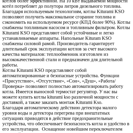
котлов более эффективной. На 10 кВт выдаваемой мощности
котёл потребляет до полутора литров дизельного топлива.
Благодаря используемым технологиям, котлы Kiturami KSO
позволяют получить максимальное сгорание топлива и
сэкономить на используемом ресурсе (КПД более 90%). Котлы
снабжены топливным насосом и топливным фильтром. Котлы
Kiturami KSO представляют собой устойчивые и легко
устанавливаемые аппараты. Напольные Kituram KSO
снабжены силовой рамой. Производитель гарантирует
длительный срок эксплуатации котлов за счет высокого
качества материалов: теплообменник изготовлен из
высококачественной стали и предназначен для длительной
работы.
Котлы Kiturami KSO представляют собой
автоматизированные и безопасные устройства. Функции
«Присутствие», «Отсутствие», «Сон», «Душ», «Работа/
Проверка» позволяют полностью автоматизировать работу
котла. Имеется выносной термостат регулятор. У нас вы
можете купить котлы kiturami kso различной мощности с
доставкой, а также заказать монтаж Kiturami Kso.
Благодаря автоматическому действию детектора малого
уровня воды и детектора перегрева при внештатных
ситуациях приводятся в действие предохранительные
устройства, что обеспечивает безопасность котла и удобство в
его эксплуатации. Оснащение новейшим переключателем