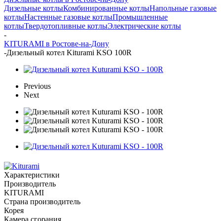
Дизельные котлы
Комбинированные котлы
Напольные газовые
котлы
Настенные газовые котлы
Промышленные
котлы
Твердотопливные котлы
Электрические котлы
-
KITURAMI в Ростове-на-Дону
-
Дизельный котел Kiturami KSO 100R
Previous
Next
Характеристики
Производитель
KITURAMI
Страна производитель
Корея
Камера сгорания