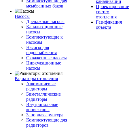
Комплектуюшие для
канализации
мембранных баков
Проектирование
систем
Насосы
отопления
Дренажные насосы
Газификация
Канализационные
объекта
насосы
Комплектующие к
насосам
Насосы для
водоснабжения
Скваженные насосы
Циркуляционные
насосы
Радиаторы отопления
Алюминиевые
радиаторы
Биметаллические
радиаторы
Внутрипольные
конвекторы
Запорная арматура
Комплектующие для
радиаторов