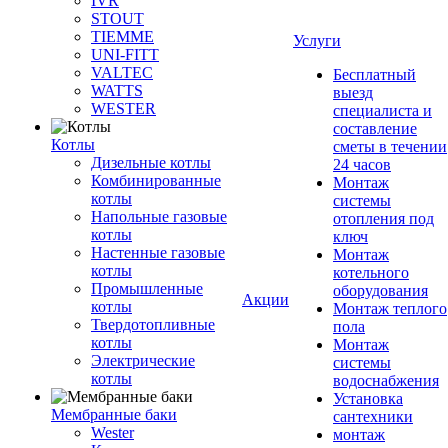
IVR
STOUT
TIEMME
Услуги
UNI-FITT
VALTEC
Бесплатный
WATTS
выезд
WESTER
специалиста и
составление
Котлы
сметы в течении
Дизельные котлы
24 часов
Комбинированные
Монтаж
котлы
системы
Напольные газовые
отопления под
котлы
ключ
Настенные газовые
Монтаж
котлы
котельного
Промышленные
оборудования
Акции
котлы
Монтаж теплого
Твердотопливные
пола
котлы
Монтаж
Электрические
системы
котлы
водоснабжения
Установка
Мембранные баки
сантехники
Wester
монтаж