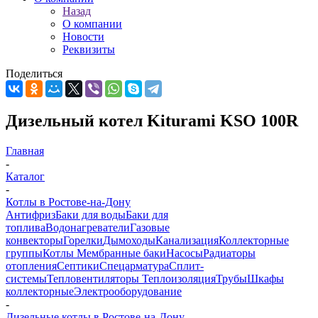
Назад
О компании
Новости
Реквизиты
Поделиться
Дизельный котел Kiturami KSO 100R
Главная
-
Каталог
-
Котлы в Ростове-на-Дону
Антифриз
Баки для воды
Баки для
топлива
Водонагреватели
Газовые
конвекторы
Горелки
Дымоходы
Канализация
Коллекторные
группы
Котлы
Мембранные баки
Насосы
Радиаторы
отопления
Септики
Спецарматура
Сплит-
системы
Тепловентиляторы
Теплоизоляция
Трубы
Шкафы
коллекторные
Электрооборудование
-
Дизельные котлы в Ростове-на-Дону