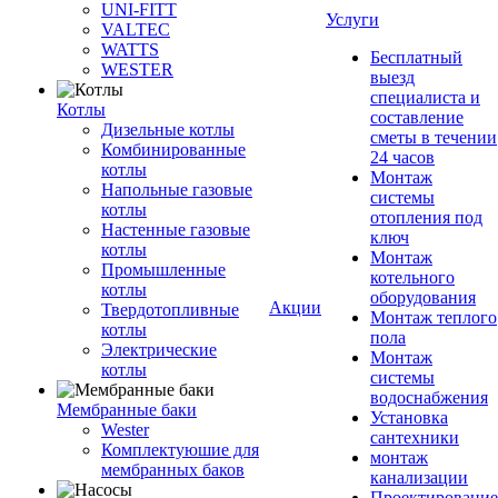
UNI-FITT
Услуги
VALTEC
WATTS
Бесплатный
WESTER
выезд
специалиста и
Котлы
составление
Дизельные котлы
сметы в течении
Комбинированные
24 часов
котлы
Монтаж
Напольные газовые
системы
котлы
отопления под
Настенные газовые
ключ
котлы
Монтаж
Промышленные
котельного
котлы
оборудования
Акции
Твердотопливные
Монтаж теплого
котлы
пола
Электрические
Монтаж
котлы
системы
водоснабжения
Мембранные баки
Установка
Wester
сантехники
Комплектуюшие для
монтаж
мембранных баков
канализации
Проектирование