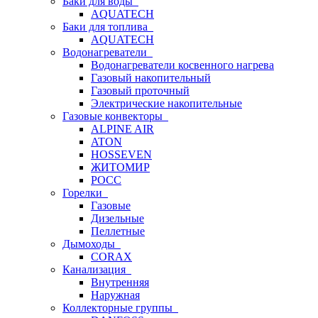
Баки для воды
AQUATECH
Баки для топлива
AQUATECH
Водонагреватели
Водонагреватели косвенного нагрева
Газовый накопительный
Газовый проточный
Электрические накопительные
Газовые конвекторы
ALPINE AIR
ATON
HOSSEVEN
ЖИТОМИР
РОСС
Горелки
Газовые
Дизельные
Пеллетные
Дымоходы
CORAX
Канализация
Внутренняя
Наружная
Коллекторные группы