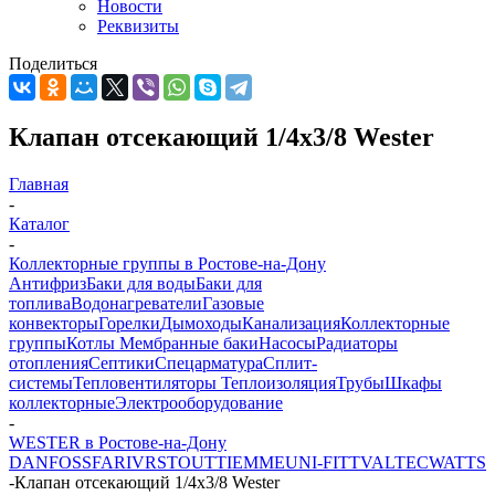
Новости
Реквизиты
Поделиться
Клапан отсекающий 1/4x3/8 Wester
Главная
-
Каталог
-
Коллекторные группы в Ростове-на-Дону
Антифриз
Баки для воды
Баки для
топлива
Водонагреватели
Газовые
конвекторы
Горелки
Дымоходы
Канализация
Коллекторные
группы
Котлы
Мембранные баки
Насосы
Радиаторы
отопления
Септики
Спецарматура
Сплит-
системы
Тепловентиляторы
Теплоизоляция
Трубы
Шкафы
коллекторные
Электрооборудование
-
WESTER в Ростове-на-Дону
DANFOSS
FAR
IVR
STOUT
TIEMME
UNI-FITT
VALTEC
WATTS
-
Клапан отсекающий 1/4x3/8 Wester